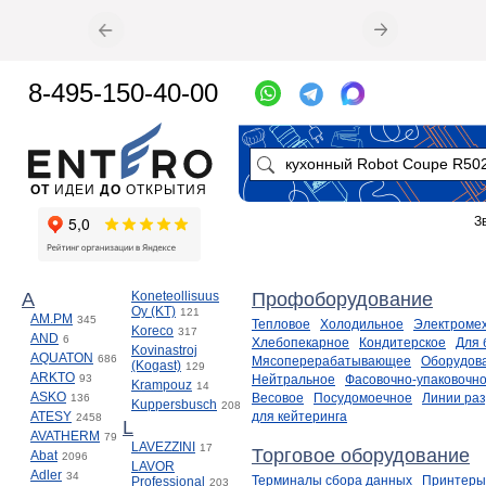
8-495-150-40-00
ОТ
ИДЕИ
ДО
ОТКРЫТИЯ
З
A
Koneteollisuus
Профоборудование
Oy (KT)
121
AM.PM
345
Тепловое
Холодильное
Электроме
Koreco
317
AND
6
Хлебопекарное
Кондитерское
Для 
Kovinastroj
AQUATON
686
Мясоперерабатывающее
Оборудов
(Kogast)
129
ARKTO
93
Нейтральное
Фасовочно-упаковочн
Krampouz
14
ASKO
Весовое
Посудомоечное
Линии ра
136
Kuppersbusch
208
ATESY
для кейтеринга
2458
L
AVATHERM
79
LAVEZZINI
17
Торговое оборудование
Abat
2096
LAVOR
Adler
34
Терминалы сбора данных
Принтеры 
Professional
203