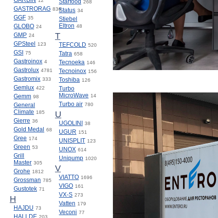
GARBIN
12
Starfood
268
GASTRORAG
836
Status
34
GGF
35
Stiebel
Eltron
GLOBO
48
24
T
GMP
24
GPSteel
123
TEFCOLD
520
GSI
75
Tatra
658
Gastroinox
4
Tecnoeka
146
Gastrolux
4781
Tecnoinox
156
Gastromix
333
Toshiba
126
Gemlux
422
Turbo
MicroWave
Gemm
14
98
Turbo air
General
780
Climate
185
U
Gierre
36
UGOLINI
38
Gold Medal
68
UGUR
151
Gree
174
UNISPLIT
123
Green
53
UNOX
614
Grill
Unipump
1020
Master
305
V
Grohe
1812
VIATTO
1696
Grossman
785
VIGO
161
Gustotek
71
VX-S
273
H
Vatten
179
HAJDU
73
Veconi
77
HALLDE
203