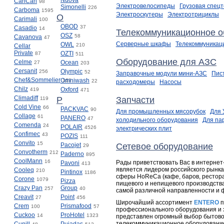
Nuova
CanCan
98
Электровелосипеды
Грузовая спецт
Simonelli
226
Carboma
1595
Электроскутеры
Электротрициклы
O
Carimali
100
OBOD
37
Casadio
14
Телекоммуникационное о
OSZ
58
Cavanova
47
Серверные шкафы
Телекоммуника
OWL
210
Cellar
Private
OZTI
87
511
Оборудование для АЗС
Celme
Ocean
27
203
Cersanit
Olympic
256
52
Заправочные модули мини-АЗС
Пис
Chef&Sommelier
Omniwash
168
22
расходомеры
Насосы
Chilz
Oxford
419
471
Climadiff
P
Запчасти
119
Cold Vine
66
PACKVAC
90
Для промышленных мясорубок
Для
Collage
61
PANERO
47
холодильного оборудования
Для па
Comenda
24
POLAIR
4526
электрических плит
Confimec
43
POZIS
111
Convito
15
Pacojet
Сетевое оборудование
29
Convotherm
212
Paderno
895
CoolMann
16
Рады приветствовать Вас в интерне
Pavoni
413
является лидером российского рынк
Cooleq
210
Pintinox
1186
сферы HoReCa (кафе, баров, ресторан
Corone
1079
Pizza
пищевого и непищевого производства
Crazy Pan
Group
257
40
самой различной направленности и 
Creavit
Point
27
456
Широчайший ассортимент
ENTERO
п
Crem
Prismafood
100
57
профессионального оборудования и з
Cuckoo
ProHotel
14
1323
представлен огромный выбор бытовой
телекоммуникационное оборудование,