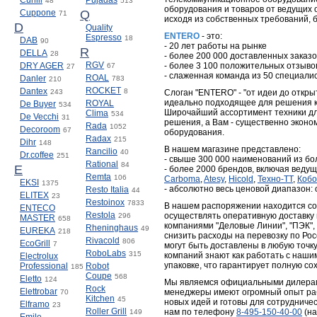
Cunill
Pujadas
48
513
оборудования и товаров от ведущих
Cuppone
Q
71
исходя из собственных требований, 
D
Quality
ENTERO
- это:
Espresso
18
DAB
90
- 20 лет работы на рынке
R
DELLA
28
- более 200 000 доставленных заказо
RGV
DRY AGER
- более 3 100 положительных отзыво
67
27
- слаженная команда из 50 специали
ROAL
Danler
783
210
ROCKET
Dantex
8
243
Слоган "ENTERO" - "от идеи до откр
идеально подходящее для решения к
ROYAL
De Buyer
534
Широчайший ассортимент техники дл
Clima
534
De Vecchi
31
решения, а Вам - существенно эконо
Rada
1052
Decoroom
67
оборудования.
Radax
215
Dihr
148
В нашем магазине представлено:
Rancilio
40
Dr.coffee
251
- свыше 300 000 наименований из бо
Rational
84
E
- более 2000 брендов, включая веду
Remta
106
Carboma
,
Atesy
,
Hicold
,
Техно-ТТ
,
Кобо
EKSI
1375
- абсолютно весь ценовой диапазон: 
Resto Italia
44
ELITEX
23
Restoinox
7833
В нашем распоряжении находится со
ENTECO
Restola
осуществлять оперативную доставку
296
MASTER
658
компаниями "Деловые Линии", "ПЭК", 
Rheninghaus
49
EUREKA
218
снизить расходы на перевозку по Ро
Rivacold
806
EcoGrill
7
могут быть доставлены в любую точк
RoboLabs
315
компаний знают как работать с наши
Electrolux
упаковке, что гарантирует полную сох
Professional
Robot
185
Coupe
568
Eletto
124
Мы являемся официальными дилерам
Rock
Elettrobar
менеджеры имеют огромный опыт раб
70
Kitchen
45
новых идей и готовы для сотрудниче
Elframo
23
Roller Grill
нам по телефону
8-495-150-40-00
(на
149