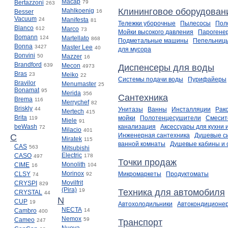
Macap
Bertazzoni
79
263
Клининговое оборудован
Mahlkoenig
Besser
16
Vacuum
24
Manifesta
81
Тележки уборочные
Пылесосы
Пол
Blanco
612
Marco
73
Мойки высокого давления
Парогене
Bomann
124
Martellato
868
Подметальные машины
Пепельниц
Bonna
3427
Master Lee
40
для мусора
Bonvini
50
Mazzer
16
Brandford
639
Mecon
Диспенсеры для воды
4973
Bras
23
Meiko
22
Системы подачи воды
Пурифайеры
Bravilor
Menumaster
25
Bonamat
95
Merida
356
Сантехника
Brema
116
Merrychef
82
Briskly
44
Унитазы
Ванны
Инсталляции
Рак
Mertech
415
Brita
мойки
Полотенцесушители
Смесит
119
Miele
91
beWash
канализация
Аксессуары для кухни 
72
Milacio
401
Инженерная сантехника
Душевые с
C
Miratek
115
ванной комнаты
Душевые кабины и 
CAS
563
Mitsubishi
Electric
CASO
178
497
Точки продаж
Monolith
CIME
104
16
Morinox
CLSY
Микромаркеты
Продуктоматы
92
74
Movilfrit
CRYSPI
829
(Pira)
19
Техника для автомобиля
CRYSTAL
44
N
CUP
19
Автохолодильники
Автокондиционе
NECTA
Cambro
14
400
Nemox
Cameo
59
247
Транспорт