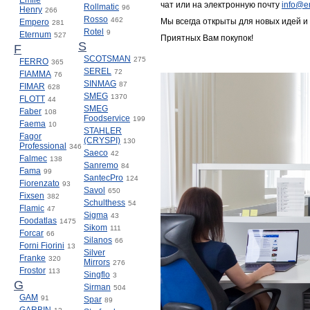
Emile
чат или на электронную почту
info@en
Rollmatic
96
Henry
266
Rosso
462
Мы всегда открыты для новых идей и
Empero
281
Rotel
9
Eternum
527
Приятных Вам покупок!
S
F
SCOTSMAN
275
FERRO
365
SEREL
72
FIAMMA
76
SINMAG
87
FIMAR
628
SMEG
1370
FLOTT
44
SMEG
Faber
108
Foodservice
199
Faema
10
STAHLER
Fagor
(CRYSPI)
130
Professional
346
Saeco
42
Falmec
138
Sanremo
84
Fama
99
SantecPro
124
Fiorenzato
93
Savol
650
Fixsen
382
Schulthess
54
Flamic
47
Sigma
43
Foodatlas
1475
Sikom
111
Forcar
66
Silanos
66
Forni Fiorini
13
Silver
Franke
320
Mirrors
276
Frostor
113
Singflo
3
G
Sirman
504
GAM
91
Spar
89