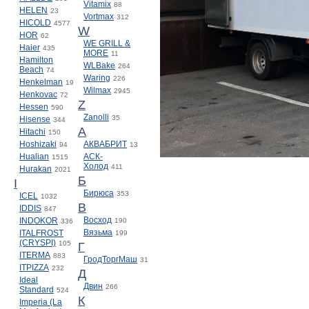
Vitamix
88
HELEN
23
Vortmax
312
HICOLD
4577
W
HOR
62
WE GRILL &
Haier
435
MORE
11
Hamilton
WLBake
264
Beach
74
Waring
226
Henkelman
19
Wilmax
2945
Henkovac
72
Z
Hessen
590
Zanolli
35
Hisense
344
А
Hitachi
150
Hoshizaki
АКВАБРИТ
94
13
Hualian
АСК-
1515
Холод
411
Hurakan
2021
Б
I
Бирюса
353
ICEL
1032
В
IDDIS
847
Восход
INDOKOR
190
336
Вязьма
ITALFROST
199
(CRYSPI)
105
Г
ITERMA
883
ГродТоргМаш
31
ITPIZZA
232
Д
Ideal
Двин
266
Standard
524
К
Imperia (La