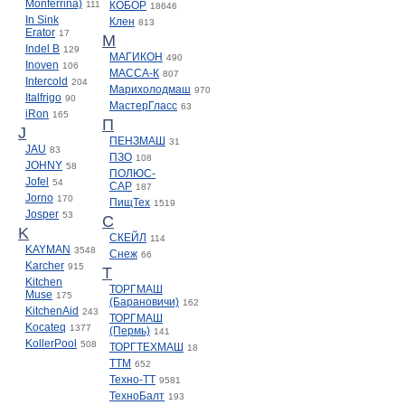
Monferrina)
111
КОБОР
18646
In Sink
Клен
813
Erator
17
М
Indel B
129
МАГИКОН
490
Inoven
106
МАССА-К
807
Intercold
204
Марихолодмаш
970
Italfrigo
90
МастерГласс
63
iRon
165
П
J
ПЕНЗМАШ
31
JAU
83
ПЗО
108
JOHNY
58
ПОЛЮС-
Jofel
54
САР
187
Jorno
170
ПищТех
1519
Josper
53
С
K
СКЕЙЛ
114
KAYMAN
3548
Снеж
66
Karcher
915
Т
Kitchen
ТОРГМАШ
Muse
175
(Барановичи)
162
KitchenAid
243
ТОРГМАШ
Kocateq
1377
(Пермь)
141
KollerPool
508
ТОРГТЕХМАШ
18
ТТМ
652
Техно-ТТ
9581
ТехноБалт
193