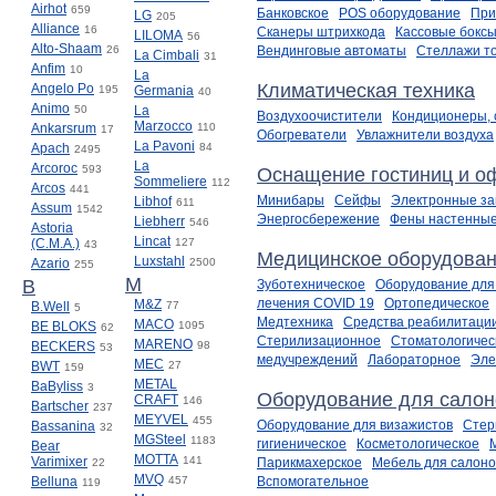
Airhot
659
Банковское
POS оборудование
При
LG
205
Alliance
16
Сканеры штрихкода
Кассовые бокс
LILOMA
56
Alto-Shaam
26
Вендинговые автоматы
Стеллажи т
La Cimbali
31
Anfim
10
La
Климатическая техника
Angelo Po
195
Germania
40
Animo
50
La
Воздухоочистители
Кондиционеры, 
Marzocco
Ankarsrum
110
17
Обогреватели
Увлажнители воздуха
La Pavoni
Apach
84
2495
La
Arcoroc
593
Оснащение гостиниц и о
Sommeliere
112
Arcos
441
Минибары
Сейфы
Электронные за
Libhof
611
Assum
1542
Энергосбережение
Фены настенны
Liebherr
546
Astoria
Lincat
(C.M.A.)
127
43
Медицинское оборудован
Luxstahl
Azario
2500
255
M
B
Зуботехническое
Оборудование для
лечения COVID 19
Ортопедическое
M&Z
B.Well
77
5
Медтехника
Средства реабилитации
MACO
BE BLOKS
1095
62
Стерилизационное
Стоматологичес
MARENO
BECKERS
98
53
медучреждений
Лабораторное
Эле
MEC
BWT
27
159
METAL
BaByliss
3
Оборудование для салон
CRAFT
146
Bartscher
237
MEYVEL
455
Оборудование для визажистов
Стер
Bassanina
32
MGSteel
1183
гигиеническое
Косметологическое
Bear
MOTTA
Varimixer
141
Парикмахерское
Мебель для салоно
22
MVQ
Belluna
457
Вспомогательное
119