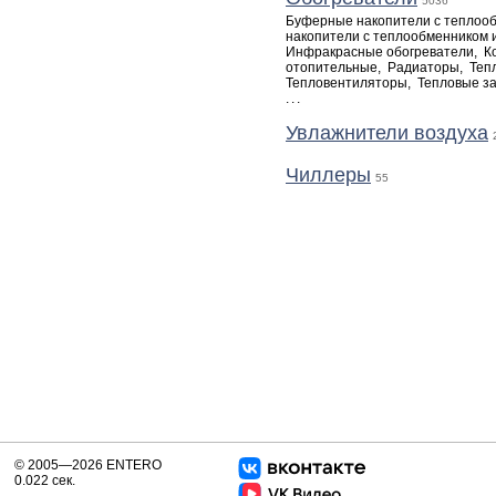
5036
Буферные накопители с теплоо
накопители с теплообменником 
Инфракрасные обогреватели
,
К
отопительные
,
Радиаторы
,
Теп
Тепловентиляторы
,
Тепловые з
...
Увлажнители воздуха
Чиллеры
55
© 2005—2026 ENTERO
0.022 сек.