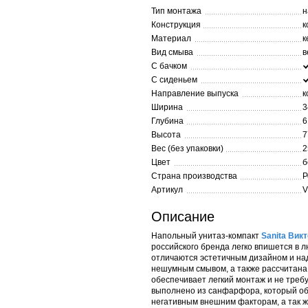
Тип монтажа
н
Конструкция
к
Материал
к
Вид смыва
в
С бачком
С сиденьем
Направление выпуска
к
Ширина
3
Глубина
6
Высота
7
Вес (без упаковки)
2
Цвет
б
Страна производства
Р
Артикул
V
Описание
Напольный унитаз-компакт
Sanita Вик
российского бренда легко впишется в 
отличаются эстетичным дизайном и на
нешумным смывом, а также рассчитана 
обеспечивает легкий монтаж и не треб
выполнено из санфарфора, который об
негативным внешним факторам, а так ж