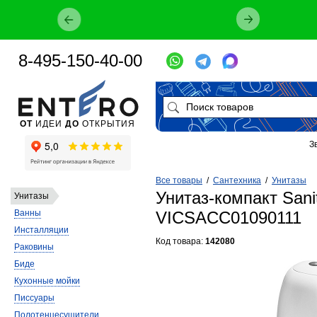
8-495-150-40-00
ОТ
ИДЕИ
ДО
ОТКРЫТИЯ
З
Все товары
/
Сантехника
/
Унитазы
Унитаз-компакт San
Унитазы
Ванны
VICSACC01090111
Инсталляции
Код товара:
142080
Раковины
Биде
Кухонные мойки
Писсуары
Полотенцесушители