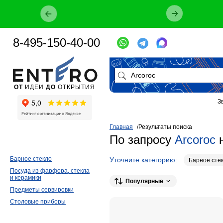
8-495-150-40-00
ОТ
ИДЕИ
ДО
ОТКРЫТИЯ
З
Главная
Результаты поиска
По запросу
Arcoroc
н
Барное стекло
Уточните категорию:
Барное сте
Посуда из фарфора, стекла
Предметы сервировки
5
Столовые
и керамики
Популярные
Предметы сервировки
Столовые приборы