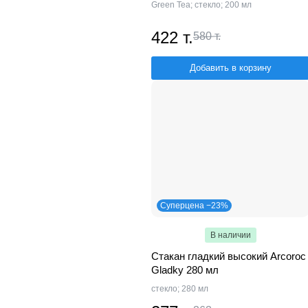
Green Tea; стекло; 200 мл
422 т.
580 т.
Добавить в корзину
Суперцена −23%
В наличии
Стакан гладкий высокий Arcoroc
Gladky 280 мл
стекло; 280 мл