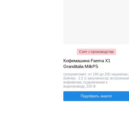
Снят с производства
Кофемашина Faema X1
Granditalia MilkPS
суперавтомат; от 190 до 200 чашек/час;
бойлер - 2.5 л; капучинатор; встроенна
кофемолка; подключение к
водопроводу; 220 В
Подобрать аналог