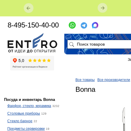
8-495-150-40-00
ОТ
ИДЕИ
ДО
ОТКРЫТИЯ
З
Все товары
Все производители
Bonna
Посуда и инвентарь Bonna
Фарфор, стекло, керамика
3232
Столовые приборы
129
Стекло барное
22
Предметы сервировки
19