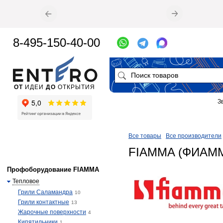
8-495-150-40-00
ОТ
ИДЕИ
ДО
ОТКРЫТИЯ
З
Все товары
Все производители
FIAMMA (ФИАМ
Профоборудование FIAMMA
Тепловое
Грили Саламандра
10
Грили контактные
13
Жарочные поверхности
4
Кипятильники
1