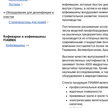
Тостеры
кофемашин, которые быстро док
2
внутри страны, а затем и на евр
кофемашины воодушевил инженер
Оборудование для дезинфекции и
стремительное развитие технол
очистки
производства.
Стерилизаторы для ножей
2
Постепенное расширение ассорт
числа моделей профоборудовани
на различных предприятиях общ
Кофеварки и кофемашины
производится из отборных матер
FIAMMA
современными стандартами безо
Кофемашины
44
компании поставляется более че
Германию, Великобританию, Бра
Высокое качество выпускаемой 
многочисленных сертификатов. 
занимает более 4000 квадратных
масштабах производства. Кроме
научными исследованиями, а та
оборудования в аккредитованны
Спектр продукции FIAMMA включа
профессиональные кофем
жарочные поверхности;
прижимные грили и грили т
электричесакие кипятильни
напитков;