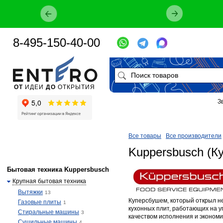
8-495-150-40-00
ОТ
ИДЕИ
ДО
ОТКРЫТИЯ
З
Все товары
Все производители
Kuppersbusch (К
Бытовая техника Kuppersbusch
Крупная бытовая техника
Вытяжки
13
Куперсбушем, который открыл н
Газовые плиты
1
кухонных плит, работающих на у
Стиральные машины
3
качеством исполнения и эконом
Сушильные машины
4