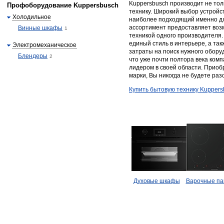
Kuppersbusch производит не тол
Профоборудование Kuppersbusch
технику. Широкий выбор устройс
Холодильное
наиболее подходящий именно для
ассортимент предоставляет воз
Винные шкафы
1
техникой одного производителя.
единый стиль в интерьере, а т
Электромеханическое
затраты на поиск нужного обору
Блендеры
2
что уже почти полтора века ком
лидером в своей области. Приоб
марки, Вы никогда не будете ра
Купить бытовую технику Kuppers
Духовые шкафы
Варочные па