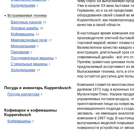
чему спрос на выпускаемую прод
Холодильники
Уже в начале XX века бытовая т
1
Германии, но и за её пределами
оборудования своей славой во 
Встраиваемая техника
Kuppersbusch, как первопроходц
Варочные панели
35
качества в своей области.
Духовые шкафы
39
В настоящее время компания изв
Кофемашины
24
производителя элитной бытовой 
Микроволновые печи
17
торговой маркой, может похваст
Морозильники
4
Великолепное качество каждого
Пароварки
конструкция, длительный срок с
2
современный дизайн - всё это о
Посудомоечные машины
3
Причём, грамотная ценовая пол
Стиральные машины
2
предлагаемый ассортимент из м
Холодильники
10
Выпускаемая техника, хоть и отн
пор остаётся доступна для боль
Компания славится многочислен
Посуда и инвентарь Kuppersbusch
далёком 1973 году, в кухонных 
Посуда наплитная
Мультитерм Плюс. Нагрев проду
4
управляемых потоков воздуха, ч
приготовления пищи на новую в
инновационного подхода к созда
Кофеварки и кофемашины
экоэмаль - не имеющее аналого
Kuppersbusch
компании в 1987 году. В насто
Кофемашины
5
выпускаемых моделей покрываю
поверхности устройства от меха