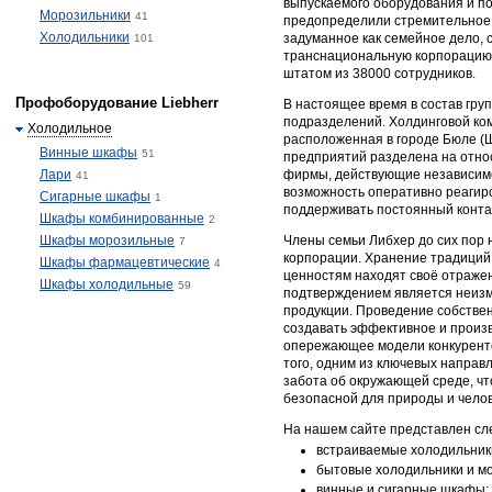
выпускаемого оборудования и п
Морозильники
41
предопределили стремительное 
Холодильники
задуманное как семейное дело, 
101
транснациональную корпорацию,
штатом из 38000 сотрудников.
Профоборудование Liebherr
В настоящее время в состав груп
подразделений. Холдинговой комп
Холодильное
расположенная в городе Бюле (
Винные шкафы
51
предприятий разделена на отно
Лари
фирмы, действующие независимо 
41
возможность оперативно реагиро
Сигарные шкафы
1
поддерживать постоянный контакт
Шкафы комбинированные
2
Шкафы морозильные
Члены семьи Либхер до сих пор 
7
корпорации. Хранение традиций
Шкафы фармацевтические
4
ценностям находят своё отраже
Шкафы холодильные
59
подтверждением является неизм
продукции. Проведение собстве
создавать эффективное и произ
опережающее модели конкуренто
того, одним из ключевых направ
забота об окружающей среде, чт
безопасной для природы и челов
На нашем сайте представлен сл
встраиваемые холодильник
бытовые холодильники и м
винные и сигарные шкафы;