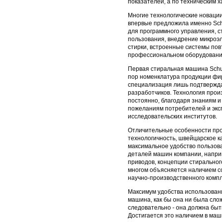
показателей, а по техническим 
Многие технологические новаци
впервые предложила именно Sch
для программного управления, 
пользования, внедрение микроэ
стирки, встроенные системы пов
профессиональном оборудовани
Первая стиральная машина Schult
пор номенклатура продукции фир
специализация лишь подтвержда
разработчиков. Технология про
постоянно, благодаря знаниям и
пожеланиям потребителей и экс
исследовательских институтов.
Отличительные особенности про
технологичность, швейцарское к
максимальное удобство пользова
деталей машин компании, напри
приводов, концепции стиральног
многом объясняется наличием со
научно-производственного компл
Максимум удобства использовани
машина, как бы она ни была сло
следовательно - она должна быт
Достигается это наличием в маш