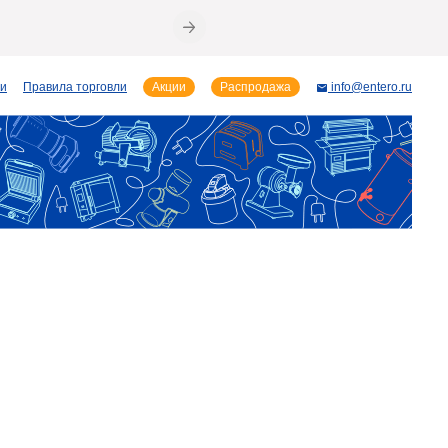
ии
Правила торговли
Акции
Распродажа
info@entero.ru