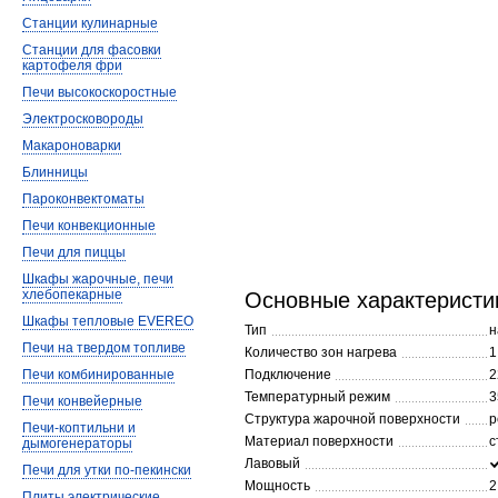
Станции кулинарные
Станции для фасовки
картофеля фри
Печи высокоскоростные
Электросковороды
Макароноварки
Блинницы
Пароконвектоматы
Печи конвекционные
Печи для пиццы
Шкафы жарочные, печи
хлебопекарные
Основные характеристи
Шкафы тепловые EVEREO
Тип
н
Печи на твердом топливе
Количество зон нагрева
1
Печи комбинированные
Подключение
2
Температурный режим
3
Печи конвейерные
Структура жарочной поверхности
р
Печи-коптильни и
Материал поверхности
с
дымогенераторы
Лавовый
Печи для утки по-пекински
Мощность
2
Плиты электрические