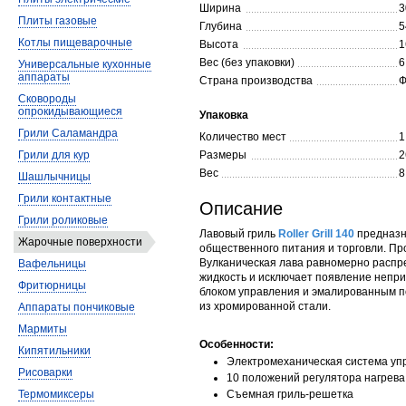
Ширина
3
Плиты газовые
Глубина
5
Котлы пищеварочные
Высота
1
Вес (без упаковки)
6
Универсальные кухонные
аппараты
Страна производства
Ф
Сковороды
опрокидывающиеся
Упаковка
Грили Саламандра
Количество мест
1
Грили для кур
Размеры
2
Вес
8
Шашлычницы
Грили контактные
Описание
Грили роликовые
Лавовый гриль
Roller Grill 140
предназн
Жарочные поверхности
общественного питания и торговли. Пр
Вулканическая лава равномерно распр
Вафельницы
жидкость и исключает появление непр
Фритюрницы
блоком управления и эмалированным п
из хромированной стали.
Аппараты пончиковые
Мармиты
Особенности:
Кипятильники
Электромеханическая система уп
Рисоварки
10 положений регулятора нагрев
Термомиксеры
Съемная гриль-решетка