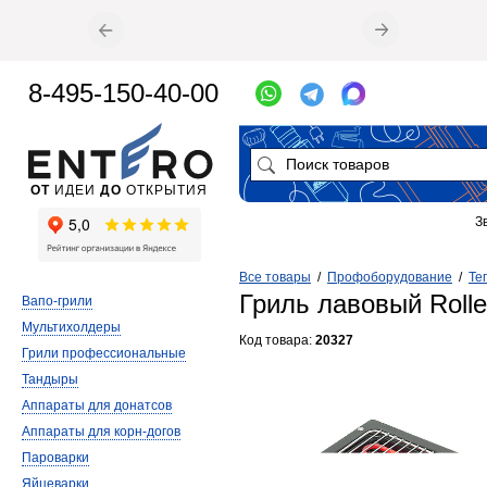
8-495-150-40-00
ОТ
ИДЕИ
ДО
ОТКРЫТИЯ
З
Все товары
/
Профоборудование
/
Те
Гриль лавовый Roller
Вапо-грили
Мультихолдеры
Код товара:
20327
Грили профессиональные
Тандыры
Аппараты для донатсов
Аппараты для корн-догов
Пароварки
Яйцеварки