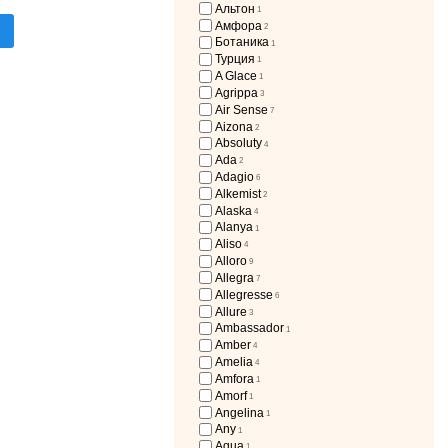
Альтон
1
Амфора
2
Ботаника
1
Турция
1
A Glace
1
Agrippa
3
Air Sense
7
Aizona
2
Absoluty
4
Ada
2
Adagio
6
Alkemist
2
Alaska
4
Alanya
1
Aliso
4
Alloro
9
Allegra
7
Allegresse
6
Allure
3
Ambassador
1
Amber
4
Amelia
4
Amfora
1
Amorf
1
Angelina
1
Any
1
Aqua
1