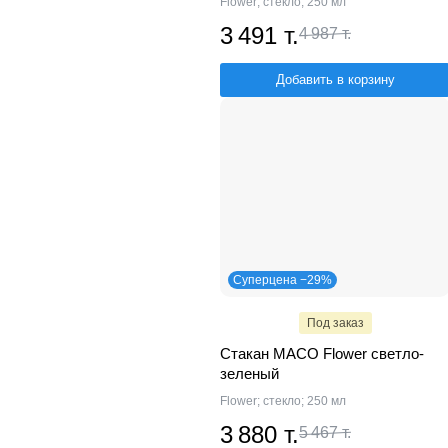
Flower; стекло; 250 мл
3 491 т.
4 987 т.
Добавить в корзину
Суперцена −29%
Под заказ
Стакан MACO Flower светло-
зеленый
Flower; стекло; 250 мл
3 880 т.
5 467 т.