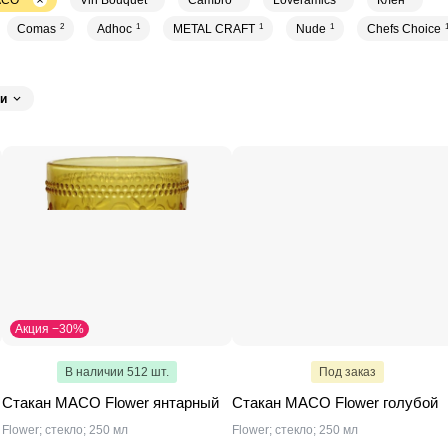
ACO
Vin Bouquet
Cambro
Loveramics
Клен
Comas
2
Adhoc
1
METAL CRAFT
1
Nude
1
Chefs Choice
и
Акция −30%
В наличии 512 шт.
Под заказ
Стакан MACO Flower янтарный
Стакан MACO Flower голубой
Flower; стекло; 250 мл
Flower; стекло; 250 мл