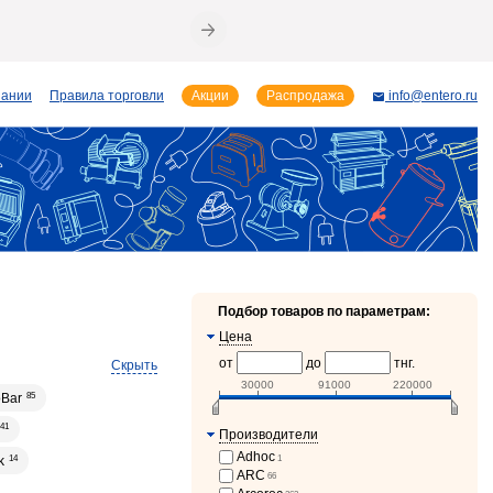
пании
Правила торговли
Акции
Распродажа
info@entero.ru
Подбор товаров по параметрам:
Цена
от
до
тнг.
Скрыть
30000
91000
220000
oBar
85
41
Производители
Adhoc
1
k
14
ARC
66