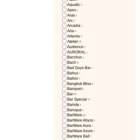
Aquatic
4
Apex
1
Aras
2
Arc
2
Arcadia
1
Aria
6
Artemis
2
Atelier
10
Audience
2
AURORAL
1
Bacchus
3
Bach
11
Bad Guys Bar
1
Bahus
1
Ballon
3
Bangkok Bliss
9
Banquet
8
Bar
50
Bar Special
12
Barista
9
Baroque
2
BarWare
42
BarWare Abyss
3
BarWare Aura
1
BarWare Azure
2
BarWare Ball
1