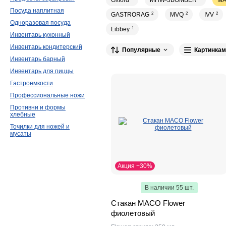
Oxford
MHW-3BOMBER
M
Посуда наплитная
GASTRORAG
2
MVQ
2
IVV
2
Одноразовая посуда
Libbey
1
Инвентарь кухонный
Инвентарь кондитерский
Популярные
Картинкам
Инвентарь барный
Инвентарь для пиццы
Гастроемкости
Профессиональные ножи
Противни и формы
хлебные
Точилки для ножей и
мусаты
Акция −30%
В наличии 55 шт.
Стакан MACO Flower
фиолетовый