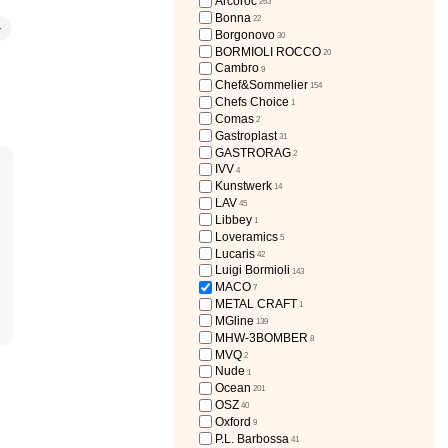
Arcoroc
263
Bonna
22
1
Borgonovo
30
BORMIOLI ROCCO
20
Cambro
9
Chef&Sommelier
154
Chefs Choice
1
Comas
2
Gastroplast
31
GASTRORAG
2
IVV
4
Kunstwerk
14
LAV
45
Libbey
1
Loveramics
5
Lucaris
42
Luigi Bormioli
143
MACO
7
METAL CRAFT
1
MGline
139
MHW-3BOMBER
8
MVQ
2
Nude
1
Ocean
201
OSZ
40
Oxford
9
P.L. Barbossa
41