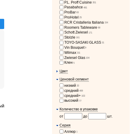
P.L. Proff Cuisine
351
Pasabahce
481
ProBar
83
ProHotel
25
RCR Cristalleria Italiana
154
Roomers Tableware
68
Schott Zwiesel
171
Stolzle
161
TOYO-SASAKI GLASS
31
Vin Bouquet
9
Wilmax
311
Zwiesel Glas
104
Клен
5
Цвет
Ценовой сегмент
низкий
33
средний
469
средний+
103
высокий
77
ый
Количество в упаковке
от
до
шт.
Серия
Аллюр
1