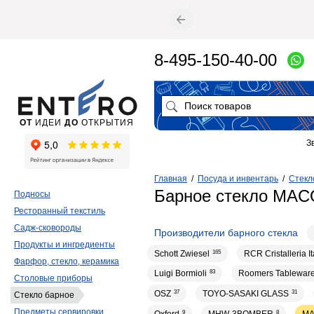
8-495-150-40-00
ОТ
ИДЕИ
ДО
ОТКРЫТИЯ
З
Главная
/
Посуда и инвентарь
/
Стекл
Барное стекло MAC
Подносы
Ресторанный текстиль
Садж-сковороды
Производители барного стекла
Продукты и ингредиенты
Schott Zwiesel
165
RCR Cristalleria I
Фарфор, стекло, керамика
Luigi Bormioli
83
Roomers Tablewar
Столовые приборы
OSZ
37
TOYO-SASAKI GLASS
31
Стекло барное
Предметы сервировки
9
8