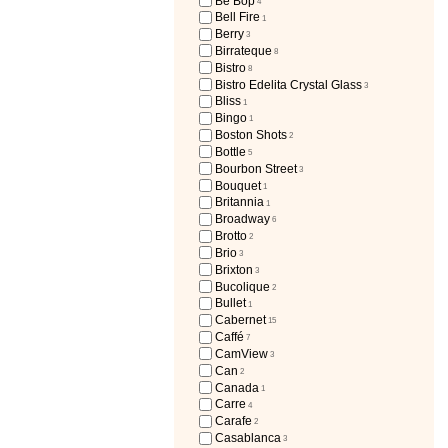
Be Bop
4
Bell Fire
1
Berry
3
Birrateque
8
Bistro
8
Bistro Edelita Crystal Glass
3
Bliss
1
Bingo
1
Boston Shots
2
Bottle
5
Bourbon Street
3
Bouquet
1
Britannia
1
Broadway
6
Brotto
2
Brio
3
Brixton
3
Bucolique
2
Bullet
1
Cabernet
15
Caffé
7
CamView
3
Can
2
Canada
1
Carre
4
Carafe
2
Casablanca
3