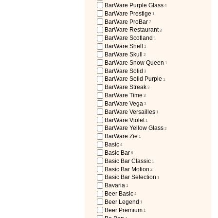
BarWare Purple Glass
4
BarWare Prestige
1
BarWare ProBar
7
BarWare Restaurant
3
BarWare Scotland
1
BarWare Shell
1
BarWare Skull
2
BarWare Snow Queen
1
BarWare Solid
3
BarWare Solid Purple
1
BarWare Streak
3
BarWare Time
3
BarWare Vega
3
BarWare Versailles
1
BarWare Violet
1
BarWare Yellow Glass
2
BarWare Zie
1
Basic
4
Basic Bar
6
Basic Bar Classic
1
Basic Bar Motion
2
Basic Bar Selection
1
Bavaria
1
Beer Basic
4
Beer Legend
1
Beer Premium
1