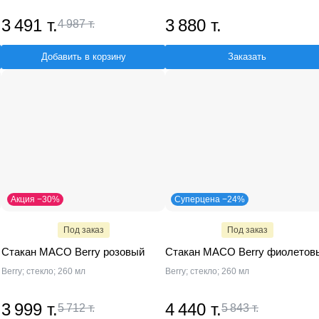
3 491 т.
3 880 т.
4 987 т.
Добавить в корзину
Заказать
Акция −30%
Суперцена −24%
Под заказ
Под заказ
Стакан MACO Berry розовый
Стакан MACO Berry фиолетов
Berry; стекло; 260 мл
Berry; стекло; 260 мл
3 999 т.
4 440 т.
5 712 т.
5 843 т.