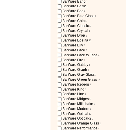
BarWare Bario
1
BarWare Bаsic
1
BarWare Bee
2
BarWare Blue Glass
4
BarWare Chip
1
BarWare Classic
1
BarWare Crystal
1
BarWare Drop
1
BarWare Edelita
16
BarWare Elly
2
BarWare Face
2
BarWare Face to Face
4
BarWare Fire
2
BarWare Gatsby
1
BarWare Graph
1
BarWare Gray Glass
2
BarWare Green Glass
19
BarWare Iceberg
1
BarWare King
1
BarWare Line
1
BarWare Midges
1
BarWare Milkshake
2
BarWare Modern
1
BarWare Optical
10
BarWare Optical-2
2
BarWare Orange Glass
1
BarWare Performance
4