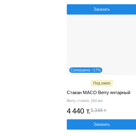
Заказать
Суперцена −17%
Под заказ
Стакан MACO Berry янтарный
Berry; стекло; 260 мл
4 440 т.
5 348 т.
Заказать