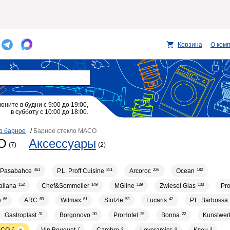
Корзина
О ком
воните в будни с 9:00 до 19:00,
в субботу с 10:00 до 18:00.
о барное
/
Барное стекло MACO
O
Аксессуары
(7)
(2)
Pasabahce
461
P.L. Proff Cuisine
351
Arcoroc
226
Ocean
182
taliana
152
Chef&Sommelier
149
MGline
139
Zwiesel Glas
103
Pr
e
66
ARC
63
Wilmax
61
Stolzle
53
Lucaris
42
P.L. Barbossa
Gastroplast
31
Borgonovo
30
ProHotel
25
Bonna
22
Kunstwer
7
7
4
4
3