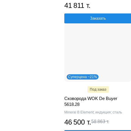
41 811 т.
Заказать
Суперцена −21%
Под заказ
Сковорода WOK De Buyer
5618.28
Mineral B Element; индукция; сталь
46 500 т.
58 863 т.