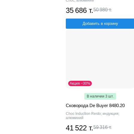
Choc; алюминий
35 686 т.
50 980 т.
Добавить в корзину
Акция −30%
В наличии 3 шт.
Сковорода De Buyer 8480.20
Choc Induction Resto; индукция;
алюминий
41 522 т.
59 316 т.