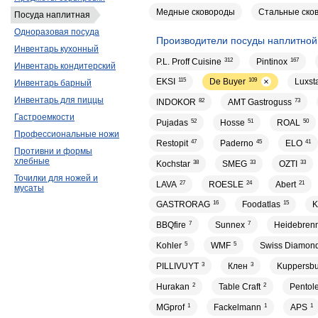
Медные сковороды
Стальные ско
Посуда наплитная
Одноразовая посуда
Производители посуды наплитной
Инвентарь кухонный
P.L. Proff Cuisine
312
Pintinox
167
Инвентарь кондитерский
EKSI
115
De Buyer
109
Luxst
Инвентарь барный
Инвентарь для пиццы
INDOKOR
82
AMT Gastroguss
73
Гастроемкости
Pujadas
52
Hosse
51
ROAL
50
Профессиональные ножи
Restopit
47
Paderno
45
ELO
41
Противни и формы
хлебные
Kochstar
38
SMEG
33
OZTI
33
Точилки для ножей и
LAVA
27
ROESLE
24
Abert
21
мусаты
GASTRORAG
16
Foodatlas
15
K
BBQfire
7
Sunnex
7
Heidebren
Kohler
5
WMF
5
Swiss Diamon
PILLIVUYT
3
Клен
3
Kuppersb
Hurakan
2
Table Craft
2
Pentole
MGprof
1
Fackelmann
1
APS
1