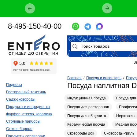
8-495-150-40-00
ОТ
ИДЕИ
ДО
ОТКРЫТИЯ
З
Главная
/
Посуда и инвентарь
/
Посуд
Посуда наплитная D
Подносы
Ресторанный текстиль
Индукционная посуда
Посуда для
Садж-сковороды
Продукты и ингредиенты
Посуда для ресторанов
Професси
Фарфор, стекло, керамика
Посуда для общепита
Нержавеющ
Столовые приборы
Керамическая посуда
Медная пос
Стекло барное
Сковороды Вок
Сковороды-гриль
Предметы сервировки