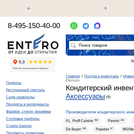
8-495-150-40-00
ОТ
ИДЕИ
ДО
ОТКРЫТИЯ
З
Главная
/
Посуда и инвентарь
/
Инвен
Eternum
Подносы
Кондитерский инвен
Ресторанный текстиль
Аксессуары
(9)
Садж-сковороды
Продукты и ингредиенты
Фарфор, стекло, керамика
Производители кондитерского инв
Столовые приборы
P.L. Proff Cuisine
502
Pavoni
241
Стекло барное
De Buyer
100
Pujadas
87
MGSte
Предметы сервировки