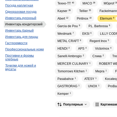
Техно-ТТ
40
MACO
39
MGprof
3
Посуда наплитная
Kayser
28
Tellier
25
Fackelmann
Одноразовая посуда
Инвентарь кухонный
Abert
12
Pintinox
10
Eternum
9
Инвентарь кондитерский
Garcia de Pou
9
P.L. Barbossa
9
Инвентарь барный
Westmark
7
EKSI
6
LILLY COD
Инвентарь для пиццы
METAL CRAFT
6
Regent Inox
5
Гастроемкости
HENDI
4
APS
4
Victorinox
4
Профессиональные ножи
Противни и формы
Sanelli Ambrogio
2
Спика
2
Tr
хлебные
MERCER CULINARY
1
ROBERT W
Точилки для ножей и
мусаты
Tomorrows Kitchen
1
Mepra
1
F
Pasabahce
1
ATESY
1
Kocateq
GASTRORAG
1
UNOX
1
ProBa
Kemper
1
Популярные
Картинкам