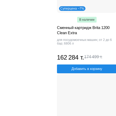
Суперцена −7%
В наличии
Сменный картридж Brita 1200
Clean Extra
для посудомоечных машин; от 2 до 6
бар; 6806 л
162 284 т.
174 499 т.
Добавить в корзину