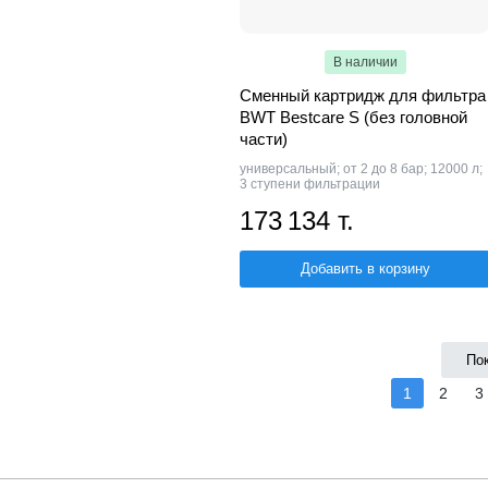
В наличии
Сменный картридж для фильтра
BWT Bestcare S (без головной
части)
универсальный; от 2 до 8 бар; 12000 л;
3 ступени фильтрации
173 134 т.
Добавить в корзину
По
1
2
3