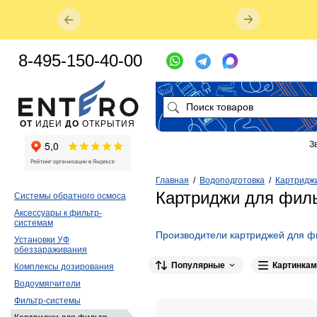
8-495-150-40-00
ОТ
ИДЕИ
ДО
ОТКРЫТИЯ
З
Главная
/
Водоподготовка
/
Картриджи
Картриджи для филь
Системы обратного осмоса
Аксессуары к фильтр-
системам
Производители картриджей для ф
Установки УФ
обеззараживания
Brita
27
Philips
10
ГЕЙЗЕР
8
Популярные
Картинкам
Комплексы дозирования
Microfilter
4
АКВАБРИТ
4
De V
Водоумягчители
Koreco
1
Фильтр-системы