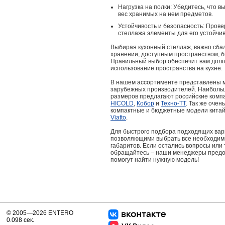
Нагрузка на полки: Убедитесь, что
вес хранимых на нем предметов.
Устойчивость и безопасность: Прове
стеллажа элементы для его устойчи
Выбирая кухонный стеллаж, важно сба
хранении, доступным пространством, 
Правильный выбор обеспечит вам долг
использование пространства на кухне.
В нашем ассортименте представлены 
зарубежных производителей. Наиболь
размеров предлагают российские ком
HICOLD
,
Кобор
и
Техно-ТТ
. Так же оче
компактные и бюджетные модели китай
Viatto
.
Для быстрого подбора подходящих вар
позволяющими выбрать все необходимы
габаритов. Если остались вопросы или
обращайтесь – наши менеджеры предос
помогут найти нужную модель!
© 2005—2026 ENTERO
0.098 сек.