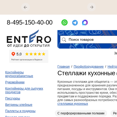
8-495-150-40-00
ОТ
ИДЕИ
ДО
ОТКРЫТИЯ
З
Главная
/
Профоборудование
/
Нейтр
Стеллажи кухонные
Контейнеры
крупногабаритные
Кухонные стеллажи для общепита — э
Рукомойники
предназначенное для хранения различ
Контейнеры для сыпучих
питания, посуды и инструментов. Они
продуктов
использовать пространство кухни, обе
предметам и поддержание порядка. Р
Писсуары
для самых разнообразных потребносте
стеллажах кухонных
Витрины хлебные
Паллеты и поддоны
С перфорированными полками
Ре