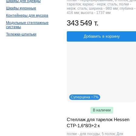
полки - перфорированные; 6 полок; Дл
Шкафы для одежды
тарелок; каркас - нерж. сталь; полки -
Шкафы кухонные
нерж. сталь; ширина - 980 мм; глубина -
416 мм; высота - 1737 мм
Контейнеры для мусора
343 549 т.
Модульные стеллажные
системы
Тележки-шпильки
Добавить в корзину
Суперцена −7%
В наличии
Стеллаж для тарелок Hessen
СТР-1,6*8/3+2 к
полки - для посуды; 5 полок; Для