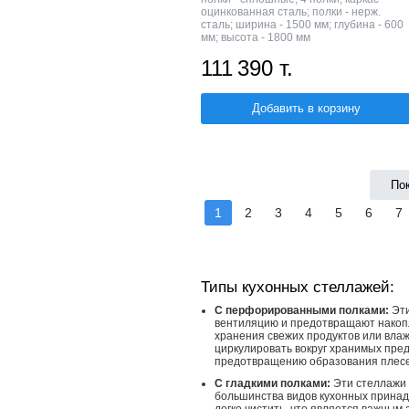
оцинкованная сталь; полки - нерж.
сталь; ширина - 1500 мм; глубина - 600
мм; высота - 1800 мм
111 390 т.
Добавить в корзину
По
1
2
3
4
5
6
7
Типы кухонных стеллажей:
С перфорированными полками:
Эти
вентиляцию и предотвращают накопл
хранения свежих продуктов или вла
циркулировать вокруг хранимых пре
предотвращению образования плес
С гладкими полками:
Эти стеллажи 
большинства видов кухонных принад