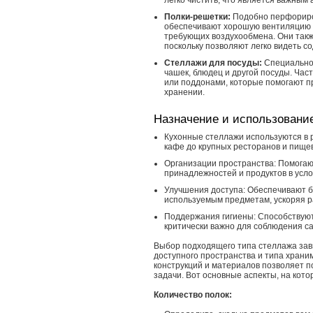
легко чистить, что является важным
Полки-решетки:
Подобно перфориро
обеспечивают хорошую вентиляцию и
требующих воздухообмена. Они такж
поскольку позволяют легко видеть с
Стеллажи для посуды:
Специально 
чашек, блюдец и другой посуды. Ча
или поддонами, которые помогают п
хранении.
Назначение и использовани
Кухонные стеллажи используются в
кафе до крупных ресторанов и пище
Организации пространства: Помогаю
принадлежностей и продуктов в усло
Улучшения доступа: Обеспечивают б
используемым предметам, ускоряя р
Поддержания гигиены: Способствуют
критически важно для соблюдения с
Выбор подходящего типа стеллажа зави
доступного пространства и типа хран
конструкций и материалов позволяет 
задачи. Вот основные аспекты, на кот
Количество полок: