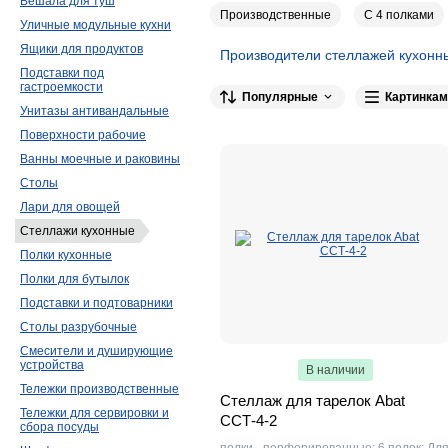
Вешала для туш
Производственные
С 4 полками
Уличные модульные кухни
Ящики для продуктов
Производители стеллажей кухонн
Подставки под
Restoinox
800
КОБОР
557
Rada
гастроемкости
Популярные
Картинкам
Унитазы антивандальные
ATESY
292
Assum
266
КАМИК
25
Поверхности рабочие
VX-S
175
Hessen
167
ITERMA
12
Ванны моечные и раковины
Mecon
103
Марихолодмаш
97
Столы
CRYSPI
34
Abat
22
EKSI
21
Лари для овощей
KRONER
18
Gastrolux
13
GAST
Стеллажи кухонные
Полки кухонные
Проммаш
9
Церера
8
Kocateq
Полки для бутылок
NORMA
2
iRon
1
Elitex (Тайва
Подставки и подтоварники
Gastroinox
1
RoboLabs
1
Столы разрубочные
Смесители и душирующие
устройства
В наличии
Тележки производственные
Стеллаж для тарелок Abat
Тележки для сервировки и
ССТ-4-2
сбора посуды