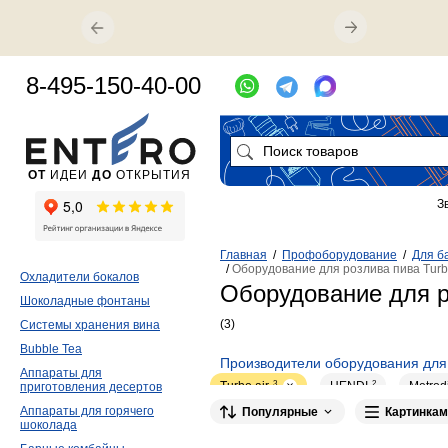
8-495-150-40-00
ОТ
ИДЕИ
ДО
ОТКРЫТИЯ
З
Главная
/
Профоборудование
/
Для б
/
Оборудование для розлива пива Turbo
Охладители бокалов
Оборудование для ро
Шоколадные фонтаны
(3)
Системы хранения вина
Bubble Tea
Производители оборудования для
Аппараты для
Turbo air
3
HENDI
2
Metrod
приготовления десертов
Аппараты для горячего
Популярные
Картинкам
CASO
1
шоколада