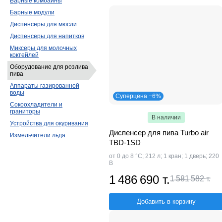
Барные комбайны
Барные модули
Диспенсеры для мюсли
Диспенсеры для напитков
Миксеры для молочных
коктейлей
Оборудование для розлива
пива
Аппараты газированной
воды
Суперцена −6%
Сокоохладители и
граниторы
В наличии
Устройства для окуривания
Диспенсер для пива Turbo air
Измельчители льда
TBD-1SD
от 0 до 8 °C; 212 л; 1 кран; 1 дверь; 220
В
1 486 690 т.
1 581 582 т.
Добавить в корзину