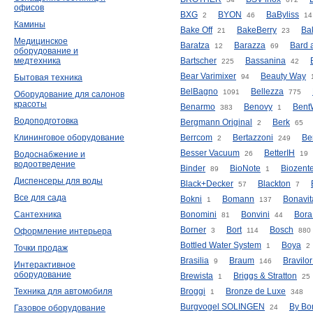
офисов
BXG
BYON
BaByliss
2
46
14
Камины
Bake Off
BakeBerry
Ba
21
23
Медицинское
Baratza
Barazza
Bard 
12
69
оборудование и
медтехника
Bartscher
Bassanina
225
42
Bear Varimixer
Beauty Way
Бытовая техника
94
BelBagno
Bellezza
1091
775
Оборудование для салонов
красоты
Benarmo
Benovy
Bent
383
1
Водоподготовка
Bergmann Original
Berk
2
65
Клининговое оборудование
Berrcom
Bertazzoni
Ber
2
249
Besser Vacuum
BetterIH
Водоснабжение и
26
19
водоотведение
Binder
BioNote
Biozent
89
1
Диспенсеры для воды
Black+Decker
Blackton
57
7
Все для сада
Bokni
Bomann
Bonavit
1
137
Сантехника
Bonomini
Bonvini
Bora
81
44
Borner
Bort
Bosch
Оформление интерьера
3
114
880
Bottled Water System
Boya
1
2
Точки продаж
Brasilia
Braum
Bravilo
9
146
Интерактивное
оборудование
Brewista
Briggs & Stratton
1
25
Техника для автомобиля
Broggi
Bronze de Luxe
1
348
Burgvogel SOLINGEN
By Bo
Газовое оборудование
24