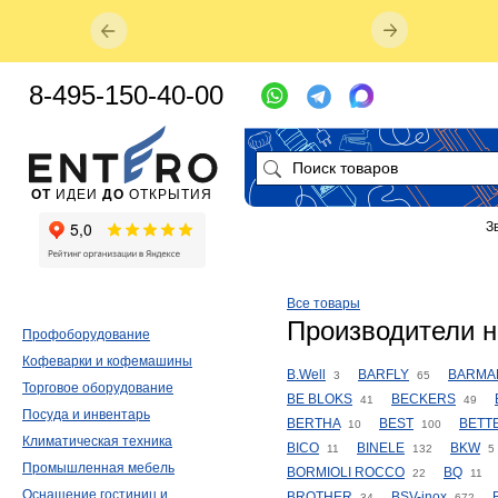
8-495-150-40-00
ОТ
ИДЕИ
ДО
ОТКРЫТИЯ
З
Все товары
Производители н
Профоборудование
Кофеварки и кофемашины
B.Well
BARFLY
BARMA
3
65
Торговое оборудование
BE BLOKS
BECKERS
41
49
Посуда и инвентарь
BERTHA
BEST
BETT
10
100
Климатическая техника
BICO
BINELE
BKW
11
132
5
Промышленная мебель
BORMIOLI ROCCO
BQ
22
11
Оснащение гостиниц и
BROTHER
BSV-inox
34
672