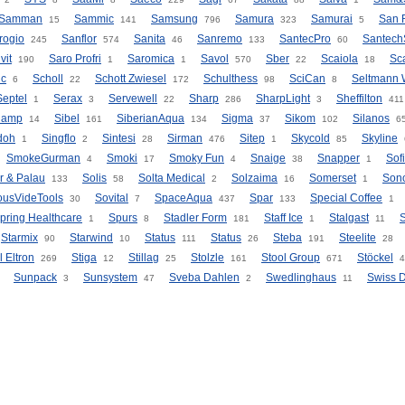
Samman
Sammic
Samsung
Samura
Samurai
San 
15
141
796
323
5
rogio
Sanflor
Sanita
Sanremo
SantecPro
Santech
245
574
46
133
60
vit
Saro Profri
Saromica
Savol
Sber
Scaiola
Sc
190
1
1
570
22
18
ic
Scholl
Schott Zwiesel
Schulthess
SciCan
Seltmann 
6
22
172
98
8
Septel
Serax
Servewell
Sharp
SharpLight
Sheffilton
1
3
22
286
3
411
iamp
Sibel
SiberianAqua
Sigma
Sikom
Silanos
14
161
134
37
102
6
doh
Singflo
Sintesi
Sirman
Sitep
Skycold
Skyline
1
2
28
476
1
85
SmokeGurman
Smoki
Smoky Fun
Snaige
Snapper
Sofi
4
17
4
38
1
r & Palau
Solis
Solta Medical
Solzaima
Somerset
Son
133
58
2
16
1
ousVideTools
Sovital
SpaceAqua
Spar
Special Coffee
30
7
437
133
1
pring Healthcare
Spurs
Stadler Form
Staff Ice
Stalgast
S
1
8
181
1
11
Starmix
Starwind
Status
Status
Steba
Steelite
90
10
111
26
191
28
l Eltron
Stiga
Stillag
Stolzle
Stool Group
Stöckel
269
12
25
161
671
4
Sunpack
Sunsystem
Sveba Dahlen
Swedlinghaus
Swiss 
3
47
2
11