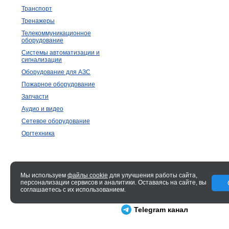
Транспорт
Тренажеры
Телекоммуникационное
оборудование
Системы автоматизации и
сигнализации
Оборудование для АЗС
Пожарное оборудование
Запчасти
Аудио и видео
Сетевое оборудование
Оргтехника
Мы используем
файлы cookie
для улучшения работы сайта,
персонализации сервисов и аналитики. Оставаясь на сайте, вы
© 2005—2026 ENTERO
соглашаетесь с их использованием.
0.022 сек.
Telegram канал