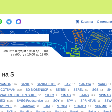
Корзина
О компан
Звоните в будни с 9:00 до 19:00,
в субботу с 10:00 до 18:00.
 на S
SAMOA
SANIT
SANITA LUXE
SAP
SARAYA
SARO
149
5
85
16
7
19
SCOTSMAN
SD BIOSENSOR
SEITEK
SEREL
SGS
SH
380
5
1
60
14
GNATURE KITCHEN SUITE
SILKO
SIMAG
SIMAS
SINMAG
30
7
77
193
MEG
SMEG Foodservice
SOY
SPM
SPRiNTUS
SSW
4176
215
8
9
18
ARSTYLE
STARWAY
STM
STOHA
STRADA
SUNMIX
20
32
1
1
32
19
SYS
SaaMi
Saeco
Sagi
Sakata
Salva
Sam&S
2
8
8
229
67
88
1