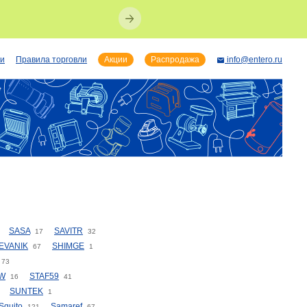
ии
Правила торговли
Акции
Распродажа
info@entero.ru
SASA
SAVITR
17
32
EVANIK
SHIMGE
67
1
73
W
STAF59
16
41
SUNTEK
1
quito
Samaref
121
67