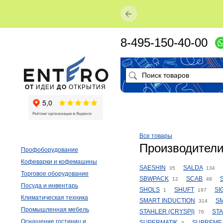
8-495-150-40-00
ОТ
ИДЕИ
ДО
ОТКРЫТИЯ
Все товары
Производители
Профоборудование
Кофеварки и кофемашины
SAESHIN
SALDA
35
134
Торговое оборудование
SBWPACK
SCAB
12
48
Посуда и инвентарь
SHOLS
SHUFT
SI
1
197
Климатическая техника
SMART INDUCTION
S
314
Промышленная мебель
STAHLER (CRYSPI)
ST
76
Оснащение гостиниц и
SUPERMATIK
SUPREME
3