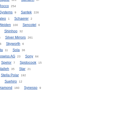
Rocco
254
Systems
Santek
9
226
aleo
Schaerer
1
2
Weiden
Sencotel
100
6
Shinhoo
32
Silver Mirrors
5
261
Skyworth
6
6
ta
Sola
11
36
oswiss AG
Sony
23
64
Spelor
Spidocook
7
15
talleh
Star
35
21
Stella Polar
192
Suehiro
12
Diamond
Synesso
160
9