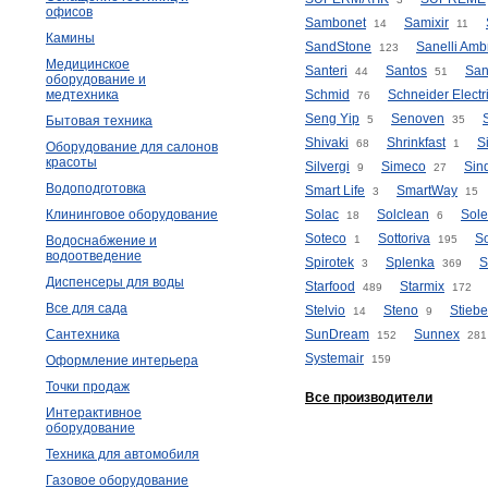
офисов
Sambonet
Samixir
14
11
Камины
SandStone
Sanelli Amb
123
Медицинское
Santeri
Santos
San
44
51
оборудование и
медтехника
Schmid
Schneider Electr
76
Seng Yip
Senoven
Бытовая техника
5
35
Shivaki
Shrinkfast
S
68
1
Оборудование для салонов
красоты
Silvergi
Simeco
Sin
9
27
Водоподготовка
Smart Life
SmartWay
3
15
Клининговое оборудование
Solac
Solclean
Sole
18
6
Soteco
Sottoriva
S
Водоснабжение и
1
195
водоотведение
Spirotek
Splenka
S
3
369
Диспенсеры для воды
Starfood
Starmix
489
172
Все для сада
Stelvio
Steno
Stiebe
14
9
Сантехника
SunDream
Sunnex
152
281
Systemair
Оформление интерьера
159
Точки продаж
Все производители
Интерактивное
оборудование
Техника для автомобиля
Газовое оборудование