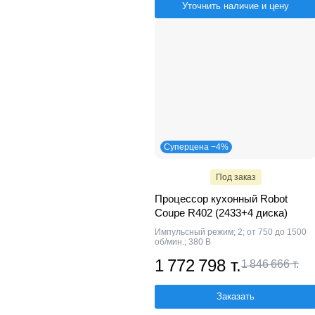
Уточнить наличие и цену
Суперцена −4%
Под заказ
Процессор кухонный Robot
Coupe R402 (2433+4 диска)
Импульсный режим; 2; от 750 до 1500
об/мин.; 380 В
1 772 798 т.
1 846 666 т.
Заказать