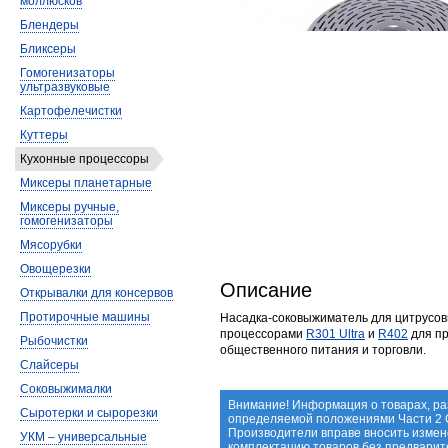
моллюсков
Блендеры
Бликсеры
Гомогенизаторы
ультразвуковые
Картофелечистки
Куттеры
Кухонные процессоры
Миксеры планетарные
Миксеры ручные,
гомогенизаторы
Мясорубки
Овощерезки
Описание
Открывалки для консервов
Протирочные машины
Насадка-соковыжиматель для цитрусо
процессорами
R301 Ultra
и
R402
для пр
Рыбочистки
общественного питания и торговли.
Слайсеры
Соковыжималки
Внимание! Информация о товарах, ра
Сыротерки и сырорезки
определяемой положениями Части 2 С
Производители вправе вносить измене
УКМ – универсальные
комплектацию товаров без предварит