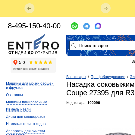
8-495-150-40-00
ОТ
ИДЕИ
ДО
ОТКРЫТИЯ
З
Все товары
/
Профоборудование
/
Эл
Насадка-соковыжима
Машины для мойки овощей
и фруктов
Coupe 27395 для R30
Овоскопы
Машины панировочные
Код товара:
100096
Измельчители
Диски для овощерезок
Измельчители отходов
Аппараты для очистки