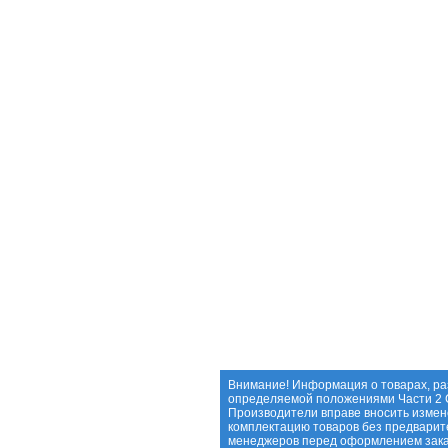
Внимание! Информация о товарах, ра
определяемой положениями Части 2 С
Производители вправе вносить измене
комплектацию товаров без предварит
менеджеров перед оформлением зака