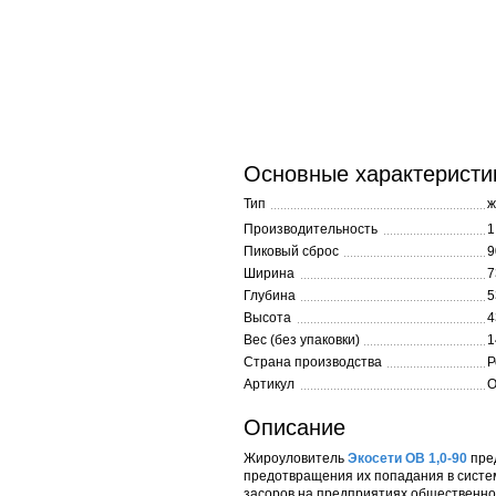
Основные характеристи
Тип
ж
Производительность
1
Пиковый сброс
9
Ширина
7
Глубина
5
Высота
4
Вес (без упаковки)
1
Страна производства
Р
Артикул
О
Описание
Жироуловитель
Экосети ОВ 1,0-90
пред
предотвращения их попадания в систе
засоров на предприятиях общественно