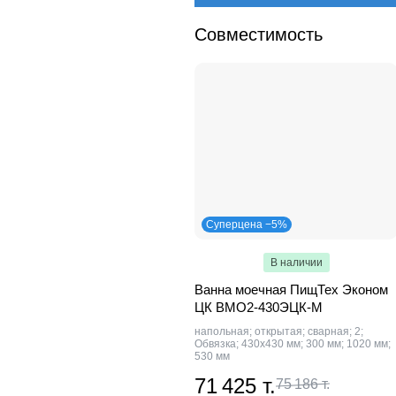
Совместимость
Суперцена −5%
В наличии
Ванна моечная ПищТех Эконом
ЦК ВМО2-430ЭЦК-М
напольная; открытая; сварная; 2;
Обвязка; 430х430 мм; 300 мм; 1020 мм;
530 мм
71 425 т.
75 186 т.