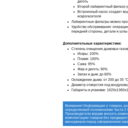
деготь
Второй лабиринтный фильтр ул
Встроенный насос создает во
искрогасителя
Лабиринтные фильтры можно про
Удобство обслуживания: операции 
передней стороны, детали и узлы
Дополнительные характеристики:
Степень очищения дымовых газов
Искры: 100%
Пламя: 100%
Сажа: 95%
Жир и деготь: 90%
Запах и дым: до 60%
Охлаждение дыма: от 200 до 35 °
Диаметр отверстия под воздухово
Габариты в упаковке: 1620x1360x
Внимание! Информация о товарах, ра
определяемой положениями Части 2 С
Производители вправе вносить измене
комплектацию товаров без предварит
менеджеров перед оформлением зака