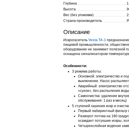
Глубина
1
Высота
9
Вес (без упаковки)
2
Страна-производитель
Р
Описание
Искрогаситель
Vesta ТА-1
предназначен
пищевой промышленности, общественно
оборудование не занимает полезной п
оснащена сигнализатором температур
Особенности:
3 режима работы:
Основной: электричество и по
выключение. Насос распыляет
Аварийный: электричество отс
«сухое», без распыления вод
Самоочистка: удаление внутре
обслуживания: 1 раз в месяц)
5 ступеней гашения искр и очистки
Первый лабиринтный фильтр г
Разворот потока на 180 граду
осаждает потухшие искры, золу
Четырехслойная водяная завес