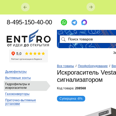
8-495-150-40-00
ОТ
ИДЕИ
ДО
ОТКРЫТИЯ
З
Все товары
/
Профоборудование
/
Ве
Искрогаситель Vest
Дымофильтры
Вытяжные зонты
сигнализатором
Гидрофильтры и
искрогасители
Код товара:
208568
Газоконверторы
Суперцена -8%
Приточно-вытяжные
установки