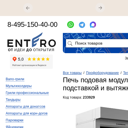
8-495-150-40-00
ОТ
ИДЕИ
ДО
ОТКРЫТИЯ
З
Все товары
/
Профоборудование
/
Те
Печь подовая модул
Вапо-грили
Мультихолдеры
подставкой и вытяж
Грили профессиональные
Код товара:
233929
Тандыры
Аппараты для донатсов
Аппараты для корн-догов
Пароварки
Яйцеварки