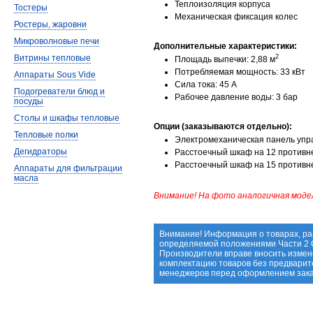
Теплоизоляция корпуса
Тостеры
Механическая фиксация колес
Ростеры, жаровни
Микроволновые печи
Дополнительные характеристики:
Витрины тепловые
2
Площадь выпечки: 2,88 м
Потребляемая мощность: 33 кВт
Аппараты Sous Vide
Сила тока: 45 А
Подогреватели блюд и
Рабочее давление воды: 3 бар
посуды
Столы и шкафы тепловые
Опции (заказываются отдельно):
Тепловые полки
Электромеханическая панель упр
Дегидраторы
Расстоечный шкаф на 12 против
Расстоечный шкаф на 15 против
Аппараты для фильтрации
масла
Внимание! На фото аналогичная моде
Внимание! Информация о товарах, ра
определяемой положениями Части 2 С
Производители вправе вносить измене
комплектацию товаров без предварит
менеджеров перед оформлением зака