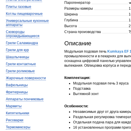
Парогенератор
Плиты газовые
Размеры камеры
1
Котлы пищеварочные
Ширина
1
Глубина
1
Универсальные кухонные
аппараты
Высота
2
Сковороды
Страна производства
Т
опрокидывающиеся
Описание
Грили Саламандра
Грили для кур
Модульная подовая печь
Kumkaya EF 
промышленности и в пекарнях для вып
Шашлычницы
оснащена цифровой панелью управлени
Грили контактные
выпекания. Облицовка корпуса и пере
Грили роликовые
Комплектация:
Жарочные поверхности
Модульная подовая печь 3 яруса
Вафельницы
Подставка
Фритюрницы
Вытяжной зонт
Аппараты пончиковые
Мармиты
Особенности:
Независимые друг от друга камер
Кипятильники
Раздельная регулировка температ
Рисоварки
Отдельная подача пара для каждо
Термомиксеры
16 установленных программ приг