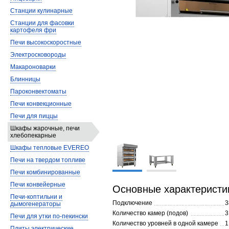
Станции кулинарные
Станции для фасовки
картофеля фри
Печи высокоскоростные
Электросковороды
Макароноварки
Блинницы
Пароконвектоматы
Печи конвекционные
Печи для пиццы
Шкафы жарочные, печи
хлебопекарные
Шкафы тепловые EVEREO
Печи на твердом топливе
Печи комбинированные
Печи конвейерные
Основные характеристи
Печи-коптильни и
Подключение
3
дымогенераторы
Количество камер (подов)
3
Печи для утки по-пекински
Количество уровней в одной камере
1
Плиты электрические