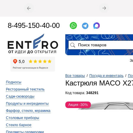
8-495-150-40-00
ОТ
ИДЕИ
ДО
ОТКРЫТИЯ
З
Все товары
/
Посуда и инвентарь
/
По
Кастрюля MACO X27
Подносы
Ресторанный текстиль
Код товара:
348291
Садж-сковороды
Продукты и ингредиенты
Акция -30%
Фарфор, стекло, керамика
Столовые приборы
Стекло барное
Предметы сервировки