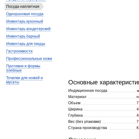
Посуда наплитная
Одноразовая посуда
Инвентарь кухонный
Инвентарь кондитерский
Инвентарь барный
Инвентарь для пиццы
Гастроемкости
Профессиональные ножи
Противни и формы
хлебные
Точилки для ножей и
Основные характеристи
мусаты
Индукционная посуда
Материал
н
Объем
7
Ширина
4
Глубина
4
Вес (без упаковки)
7
Страна производства
К