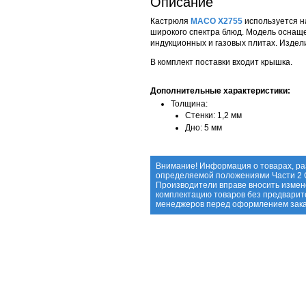
Описание
Кастрюля
MACO X2755
используется н
широкого спектра блюд. Модель оснащ
индукционных и газовых плитах. Изде
В комплект поставки входит крышка.
Дополнительные характеристики:
Толщина:
Стенки: 1,2 мм
Дно: 5 мм
Внимание! Информация о товарах, ра
определяемой положениями Части 2 С
Производители вправе вносить измене
комплектацию товаров без предварит
менеджеров перед оформлением зака