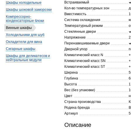
Встраиваемый
Шкафы холодильные
Кол-во температурных зон
д
Шкафы шоковой заморозки
Вместимость
1
Компрессорно-
Система охлаждения
к
конденсаторные блоки
Температурный режим
о
Винные шкафы
Стеклянные двери
Холодильники для шуб
Напряжение
2
Охладители для вина
Перенавешиваемые двери
Сигарные шкафы
Дверной упор
п
Климатический класс N
+
Шкафы для деликатесов и
нейтральные модули
Климатический класс SN
+
Климатический класс ST
+
Ширина
5
Глубина
6
Высота
1
Вес (без упаковки)
1
Цвет
н
Страна производства
К
Родина бренда
В
Артикул
5
Описание