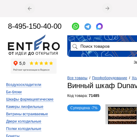
8-495-150-40-00
ОТ
ИДЕИ
ДО
ОТКРЫТИЯ
З
Все товары
/
Профоборудование
/
Хо
Винный шкаф Dunav
Воздухоохладители
Би-блоки
Код товара:
71485
Шкафы фармацевтические
Камеры лиофильные
Суперцена -7%
Витрины встраиваемые
Двери холодильные
Полки холодильные
Бонеты