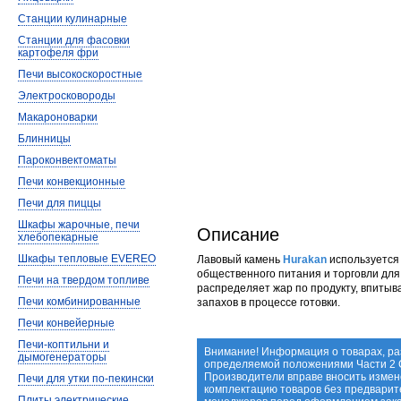
Станции кулинарные
Станции для фасовки
картофеля фри
Печи высокоскоростные
Электросковороды
Макароноварки
Блинницы
Пароконвектоматы
Печи конвекционные
Печи для пиццы
Шкафы жарочные, печи
Описание
хлебопекарные
Шкафы тепловые EVEREO
Лавовый камень
Hurakan
используется
общественного питания и торговли дл
Печи на твердом топливе
распределяет жар по продукту, впиты
Печи комбинированные
запахов в процессе готовки.
Печи конвейерные
Печи-коптильни и
Внимание! Информация о товарах, ра
дымогенераторы
определяемой положениями Части 2 С
Производители вправе вносить измене
Печи для утки по-пекински
комплектацию товаров без предварит
Плиты электрические