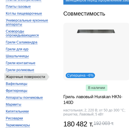
менеджеров перед оформлением зака
Плиты газовые
Совместимость
Котлы пищеварочные
Универсальные кухонные
аппараты
Сковороды
опрокидывающиеся
Грили Саламандра
Грили для кур
Шашлычницы
Грили контактные
Грили роликовые
Суперцена −6%
Жарочные поверхности
Вафельницы
В наличии
Фритюрницы
Гриль лавовый Hurakan HKN-
Аппараты пончиковые
140D
Мармиты
настольная; 2; 220 В; от 50 до 300 °С;
Кипятильники
решетка; Лавовый; 5 кВт
Рисоварки
180 482 т.
192 003 т.
Термомиксеры