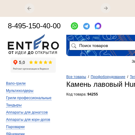
8-495-150-40-00
ОТ
ИДЕИ
ДО
ОТКРЫТИЯ
З
Все товары
/
Профоборудование
/
Те
Камень лавовый Hur
Вапо-грили
Мультихолдеры
Код товара:
94255
Грили профессиональные
Тандыры
Аппараты для донатсов
Аппараты для корн-догов
Пароварки
Яйцеварки