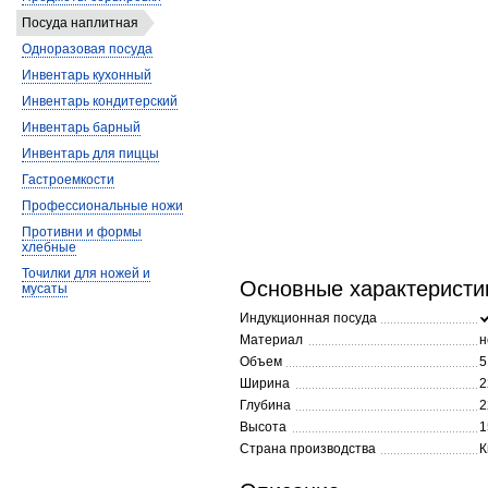
Посуда наплитная
Одноразовая посуда
Инвентарь кухонный
Инвентарь кондитерский
Инвентарь барный
Инвентарь для пиццы
Гастроемкости
Профессиональные ножи
Противни и формы
хлебные
Точилки для ножей и
Основные характеристи
мусаты
Индукционная посуда
Материал
н
Объем
5
Ширина
2
Глубина
2
Высота
1
Страна производства
К