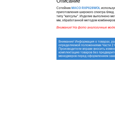
Описание
Сотейник
MACO RXP028WOL
использу
приготовления широкого спектра блюд.
типу "капсулы". Изделие выполнено ме
мм, обработанной методом комбиниров
Внимание! На фото аналогичные моде
Внимание! Информация о товарах, ра
определяемой положениями Части 2 С
Производители вправе вносить измене
комплектацию товаров без предварит
менеджеров перед оформлением зака