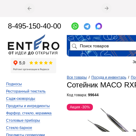
8-495-150-40-00
ОТ
ИДЕИ
ДО
ОТКРЫТИЯ
З
Все товары
/
Посуда и инвентарь
/
По
Сотейник MACO R
Подносы
Ресторанный текстиль
Код товара:
99644
Садж-сковороды
Продукты и ингредиенты
Акция -30%
Фарфор, стекло, керамика
Столовые приборы
Стекло барное
Предметы сервировки