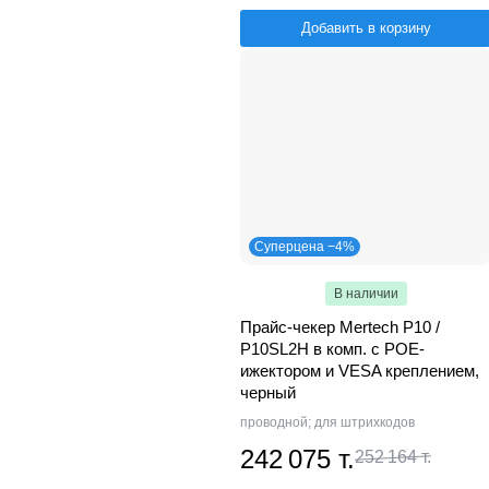
Добавить в корзину
Суперцена −4%
В наличии
Прайс-чекер Mertech P10 /
P10SL2H в комп. с POE-
ижектором и VESA креплением,
черный
проводной; для штрихкодов
242 075 т.
252 164 т.