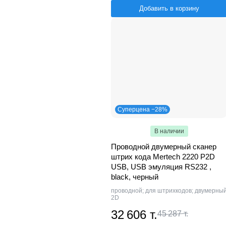
Добавить в корзину
Суперцена −28%
В наличии
Проводной двумерный сканер
штрих кода Mertech 2220 P2D
USB, USB эмуляция RS232 ,
black, черный
проводной; для штрихкодов; двумерны
2D
32 606 т.
45 287 т.