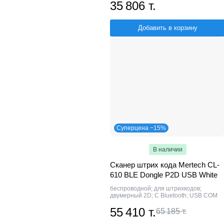
35 806 т.
Добавить в корзину
Суперцена −15%
В наличии
Сканер штрих кода Mertech CL-
610 BLE Dongle P2D USB White
беспроводной; для штрихкодов;
двумерный 2D; С Bluetooth; USB COM
55 410 т.
65 185 т.