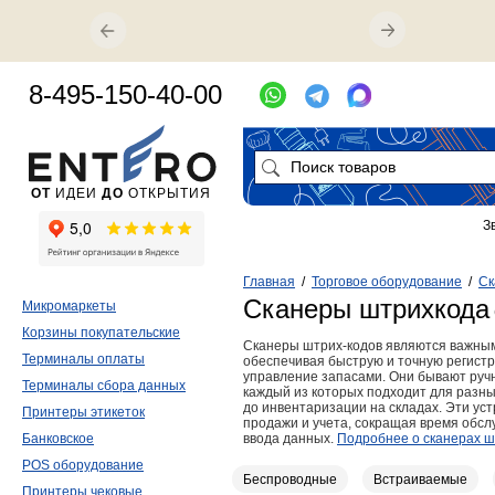
8-495-150-40-00
ОТ
ИДЕИ
ДО
ОТКРЫТИЯ
З
Главная
/
Торговое оборудование
/
Ск
Сканеры штрихкода
Микромаркеты
Корзины покупательские
Сканеры штрих-кодов являются важным
Терминалы оплаты
обеспечивая быструю и точную регистр
управление запасами. Они бывают руч
Терминалы сбора данных
каждый из которых подходит для разны
до инвентаризации на складах. Эти ус
Принтеры этикеток
продажи и учета, сокращая время обс
Банковское
ввода данных.
Подробнее о сканерах ш
POS оборудование
Беспроводные
Встраиваемые
Принтеры чековые