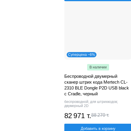
Суперцена −6%
В наличии
Беспроводной двумерный
сканер штрих кода Mertech CL-
2310 BLE Dongle P2D USB black
с Cradle, черный
беспроводной; для штрихкодов;
двумерный 2D
82 971 т.
88 270 т.
Добавить в корзину