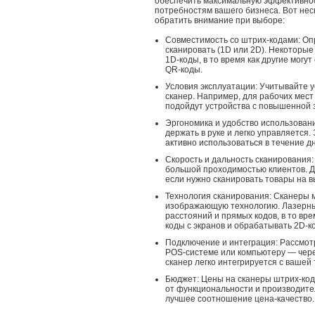
обеспечить максимальную эффективнос
потребностям вашего бизнеса. Вот нес
обратить внимание при выборе:
Совместимость со штрих-кодами: Оп
сканировать (1D или 2D). Некоторы
1D-коды, в то время как другие могу
QR-коды.
Условия эксплуатации: Учитывайте у
сканер. Например, для рабочих мес
подойдут устройства с повышенной з
Эргономика и удобство использовани
держать в руке и легко управляется.
активно использоваться в течение дн
Скорость и дальность сканирования:
большой проходимостью клиентов. Д
если нужно сканировать товары на в
Технология сканирования: Сканеры 
изображающую технологию. Лазерны
расстояний и прямых кодов, в то вр
коды с экранов и обрабатывать 2D-к
Подключение и интеграция: Рассмотр
POS-системе или компьютеру — через 
сканер легко интегрируется с вашей
Бюджет: Цены на сканеры штрих-кодо
от функциональности и производите
лучшее соотношение цена-качество.