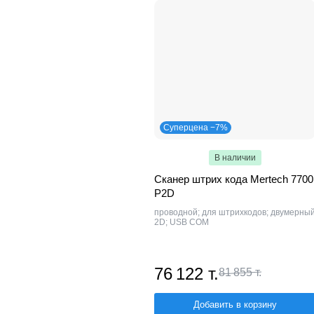
Суперцена −7%
В наличии
Сканер штрих кода Mertech 7700
P2D
проводной; для штрихкодов; двумерны
2D; USB COM
76 122 т.
81 855 т.
Добавить в корзину