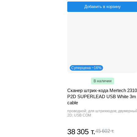
Добавить в корзину
Суперцена −16%
В наличии
Сканер штрих-кода Mertech 2310
P2D SUPERLEAD USB White 3m
cable
проводной; для штрихкодов; двумерны
2D; USB COM
38 305 т.
45 602 т.