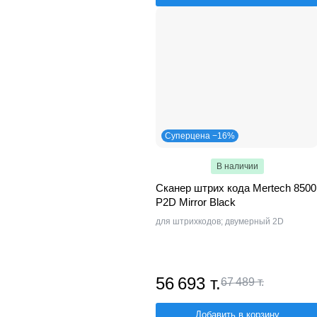
Суперцена −16%
В наличии
Сканер штрих кода Mertech 8500
P2D Mirror Black
для штрихкодов; двумерный 2D
56 693 т.
67 489 т.
Добавить в корзину