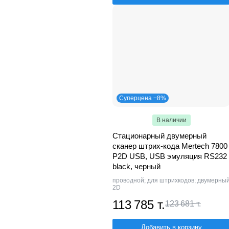
Суперцена −8%
В наличии
Стационарный двумерный
сканер штрих-кода Mertech 7800
P2D USB, USB эмуляция RS232
black, черный
проводной; для штрихкодов; двумерны
2D
113 785 т.
123 681 т.
Добавить в корзину