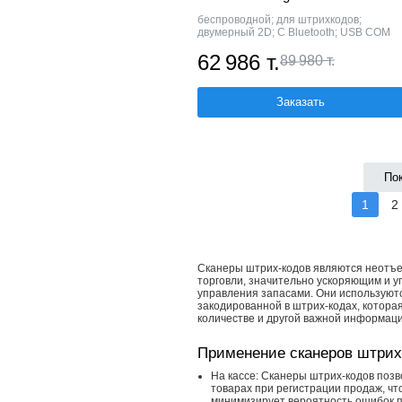
беспроводной; для штрихкодов;
двумерный 2D; С Bluetooth; USB COM
62 986 т.
89 980 т.
Заказать
По
1
2
Сканеры штрих-кодов являются неотъ
торговли, значительно ускоряющим и 
управления запасами. Они используют
закодированной в штрих-кодах, которая
количестве и другой важной информаци
Применение сканеров штрих-
На кассе: Сканеры штрих-кодов позв
товарах при регистрации продаж, чт
минимизирует вероятность ошибок п