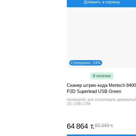
Добавить в корзину
Суперцена −24%
В наличии
Сканер штрих-кода Mertech 8400
P2D Superlead USB Green
проводной; для штрихкодов; двумерны
2D; USB COM
64 864 т.
85 349 т.