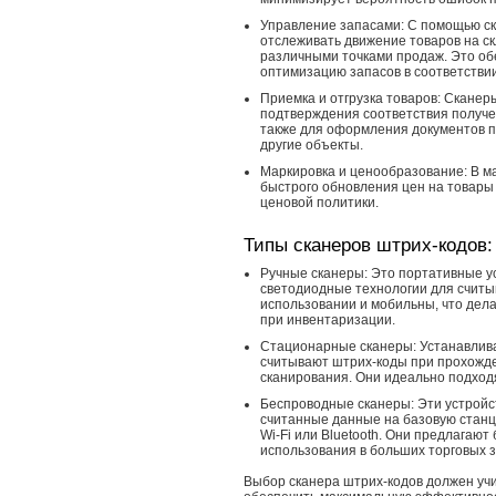
Управление запасами: С помощью с
отслеживать движение товаров на с
различными точками продаж. Это об
оптимизацию запасов в соответстви
Приемка и отгрузка товаров: Сканер
подтверждения соответствия получе
также для оформления документов п
другие объекты.
Маркировка и ценообразование: В м
быстрого обновления цен на товары
ценовой политики.
Типы сканеров штрих-кодов:
Ручные сканеры: Это портативные у
светодиодные технологии для считы
использовании и мобильны, что дела
при инвентаризации.
Стационарные сканеры: Устанавлива
считывают штрих-коды при прохожд
сканирования. Они идеально подход
Беспроводные сканеры: Эти устройс
считанные данные на базовую станц
Wi-Fi или Bluetooth. Они предлагаю
использования в больших торговых з
Выбор сканера штрих-кодов должен уч