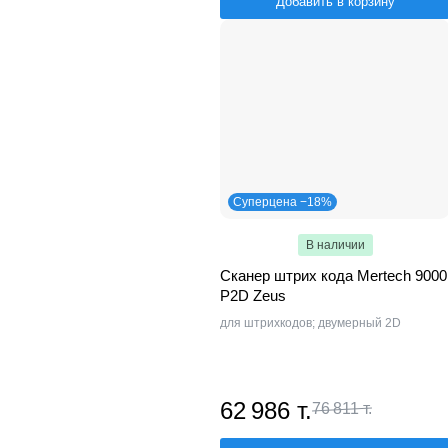
Добавить в корзину
Суперцена −18%
В наличии
Сканер штрих кода Mertech 9000
P2D Zeus
для штрихкодов; двумерный 2D
62 986 т.
76 811 т.