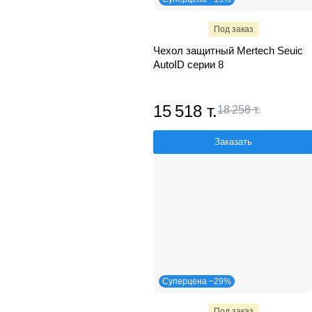
Под заказ
Чехол защитный Mertech Seuic
AutoID серии 8
15 518 т.
18 258 т.
Заказать
Суперцена −29%
Под заказ