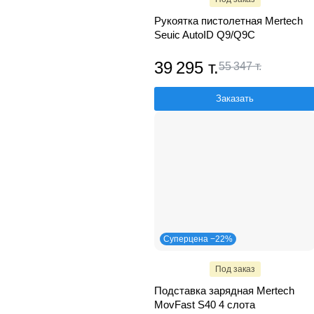
Рукоятка пистолетная Mertech
Seuic AutoID Q9/Q9C
39 295 т.
55 347 т.
Заказать
Суперцена −22%
Под заказ
Подставка зарядная Mertech
MovFast S40 4 слота