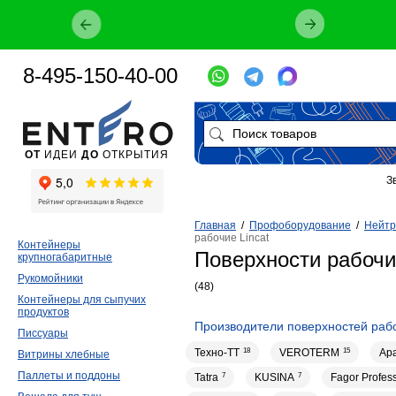
8-495-150-40-00
ОТ
ИДЕИ
ДО
ОТКРЫТИЯ
З
Главная
/
Профоборудование
/
Нейтр
рабочие Lincat
Контейнеры
Поверхности рабочие
крупногабаритные
Рукомойники
(48)
Контейнеры для сыпучих
продуктов
Производители поверхностей раб
Писсуары
Техно-ТТ
18
VEROTERM
15
Ap
Витрины хлебные
Паллеты и поддоны
Tatra
7
KUSINA
7
Fagor Profes