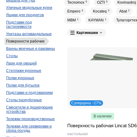
Вешала для туш
Tecnoinox
5
OZTI
5
Kovinastroj
Уличные модульные кухни
Empero
4
Kocateq
3
Abat
2
Ящики для продуктов
MBM
1
KAYMAN
1
Тулаторгте
Подставки под
гастроемкости
Картинками
Унитазы антивандальные
Поверхности рабочие
Ванны моечные и раковины
Столы
Лари для овощей
Стеллажи кухонные
Полки кухонные
Полки для бутылок
Подставки и подтоварники
Столы разрубочные
Суперцена −27%
Смесители и душирующие
устройства
В наличии
Тележки производственные
Поверхность рабочая Lincat SD6
Тележки для сервировки и
сбора посуды
настольная