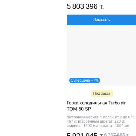
5 803 396 т.
Заказать
Суперцена −7%
Под заказ
Горка холодильная Turbo air
TOM-50-SP
гастрономическая; 5 полок; от 2 до 6 °C
467 л; встроенный агрегат; 220 В;
ширина - 1292 мм; высота - 1994 мм
5 921 945 т.
6 367 685 т.