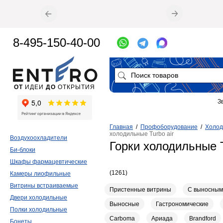
8-495-150-40-00
ОТ
ИДЕИ
ДО
ОТКРЫТИЯ
З
Главная
/
Профоборудование
/
Холод
холодильные Turbo air
Воздухоохладители
Горки холодильные T
Би-блоки
Шкафы фармацевтические
(1261)
Камеры лиофильные
Витрины встраиваемые
Пристенные витрины
С выносным
Двери холодильные
Выносные
Гастрономические
Полки холодильные
Carboma
Ариада
Brandford
Бонеты