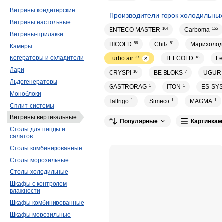
Витрины кондитерские
Производители горок холодильны
Витрины настольные
ENTECO MASTER
164
Carboma
155
Витрины-прилавки
HICOLD
56
Chilz
51
Марихоло
Камеры
Кегераторы и охладители
Turbo air
27
TEFCOLD
18
Le
Лари
CRYSPI
10
BE BLOKS
7
UGUR
Льдогенераторы
GASTRORAG
1
ITON
1
ES-SY
Моноблоки
Italfrigo
1
Simeco
1
MAGMA
1
Сплит-системы
Витрины вертикальные
Популярные
Картинкам
Столы для пиццы и
салатов
Столы комбинированные
Столы морозильные
Столы холодильные
Шкафы с контролем
влажности
Шкафы комбинированные
Шкафы морозильные