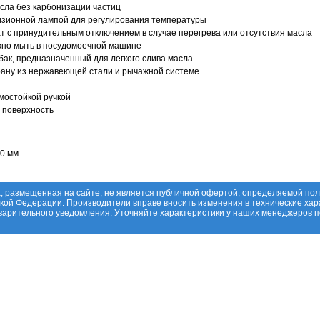
сла без карбонизации частиц
изионной лампой для регулирования температуры
 с принудительным отключением в случае перегрева или отсутствия масла
жно мыть в посудомоечной машине
ак, предназначенный для легкого слива масла
рану из нержавеющей стали и рычажной системе
мостойкой ручкой
 поверхность
0 мм
, размещенная на сайте, не является публичной офертой, определяемой по
ской Федерации. Производители вправе вносить изменения в технические хар
дварительного уведомления. Уточняйте характеристики у наших менеджеров