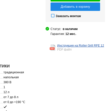
Добавить в корзину
Заказать монтаж
Статус:
в наличии
Гарантия:
12 мес.
Инструкция на Roller Grill RFE 12
PDF файл
тики
традиционная
напольная
380 В
1
12 л
от 7 до 8 л
от 0 до +190 °С