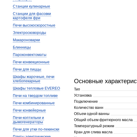
Станции кулинарные
Станции для фасовки
картофеля фри
Печи высокоскоростные
Электросковороды
Макароноварки
Блинницы
Пароконвектоматы
Печи конвекционные
Печи для пиццы
Шкафы жарочные, печи
Основные характерис
хлебопекарные
Шкафы тепловые EVEREO
Тип
Установка
Печи на твердом топливе
Подключение
Печи комбинированные
Количество ванн
Печи конвейерные
Объем одной ванны
Печи-коптильни и
Общий объем фритюрного масла
дымогенераторы
Температурный режим
Печи для утки по-пекински
Кран для слива масла
Плиты электрические