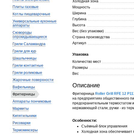
Холодная зона
Плиты газовые
Мощность
Ширина
Котлы пищеварочные
Глубина
Универсальные кухонные
Высота
аппараты
Вес (без упаковки)
Сковороды
опрокидывающиеся
Страна производства
Артикул
Грили Саламандра
Грили для кур
Упаковка
Шашлычницы
Количество мест
Грили контактные
Размеры
Грили роликовые
Вес
Жарочные поверхности
Описание
Вафельницы
Фритюрница
Roller Grill RFE 12 P
Фритюрницы
на предприятиях общественного пи
Аппараты пончиковые
предохранительным термостатом и 
нержавеющей стали, ручки - из тер
Мармиты
Кипятильники
Особенности:
Рисоварки
Съёмный блок управления
Термомиксеры
Холодная зона обеспечивает 