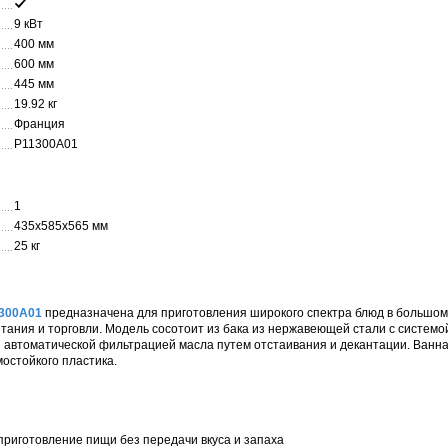
9 кВт
400 мм
600 мм
445 мм
19.92 кг
Франция
P11300A01
1
435x585x565 мм
25 кг
11300A01
предназначена для приготовления широкого спектра блюд в большо
тания и торговли. Модель сосотоит из бака из нержавеющей стали с системо
автоматической фильтрацией масла путем отстаивания и декантации. Ванн
мостойкого пластика.
приготовление пищи без передачи вкуса и запаха