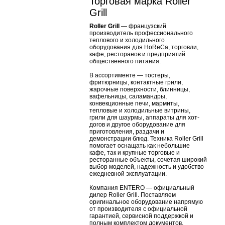
Торговая марка Roller
Grill
Roller Grill
— французский
производитель профессионального
теплового и холодильного
оборудования для HoReCa, торговли,
кафе, ресторанов и предприятий
общественного питания.
В ассортименте — тостеры,
фритюрницы, контактные грили,
жарочные поверхности, блинницы,
вафельницы, саламандры,
конвекционные печи, мармиты,
тепловые и холодильные витрины,
грили для шаурмы, аппараты для хот-
догов и другое оборудование для
приготовления, раздачи и
демонстрации блюд. Техника Roller Grill
помогает оснащать как небольшие
кафе, так и крупные торговые и
ресторанные объекты, сочетая широкий
выбор моделей, надежность и удобство
ежедневной эксплуатации.
Компания ENTERO — официальный
дилер Roller Grill. Поставляем
оригинальное оборудование напрямую
от производителя с официальной
гарантией, сервисной поддержкой и
полным комплектом документов.