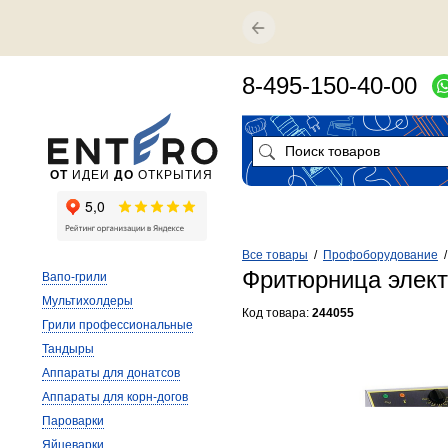
8-495-150-40-00
ОТ
ИДЕИ
ДО
ОТКРЫТИЯ
Все товары
/
Профоборудование
Фритюрница электр
Вапо-грили
Мультихолдеры
Код товара:
244055
Грили профессиональные
Тандыры
Аппараты для донатсов
Аппараты для корн-догов
Пароварки
Яйцеварки