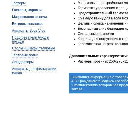
Минимальное потребление ма
Тостеры
Термостат управления с прец
Ростеры, жаровни
Предохранительный термостат
Микроволновые печи
Съемную ванну для масла мо
Цельный слегка наклоненный б
Витрины тепловые
Безопасный слив благодаря к
Аппараты Sous Vide
Сигнальные лампочки
Подогреватели блюд и
Корзина для погружения с тер
посуды
Керамическая нагревательная
Столы и шкафы тепловые
Тепловые полки
Дополнительные характеристики:
Размеры корзины: 250x270x11
Дегидраторы
Аппараты для фильтрации
масла
Внимание! Информация о товарах
437 Гражданского кодекса Россий
и комплектацию товаров без пре
заказа.