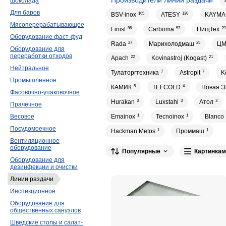
шоколада
Для баров
BSV-inox
165
ATESY
130
KAYMA
Мясоперерабатывающее
Finist
86
Carboma
57
ПищТех
29
Оборудование фаст-фуд
Rada
27
Марихолодмаш
25
Ц
Оборудование для
переработки отходов
Apach
22
Kovinastroj (Kogast)
21
Нейтральное
Тулаторгтехника
7
Astropit
7
K
Промышленное
КАМИК
5
TEFCOLD
4
Новая Э
Фасовочно-упаковочное
Hurakan
3
Luxstahl
3
Атол
3
Прачечное
Emainox
1
Tecnoinox
1
Blanco
Весовое
Посудомоечное
Hackman Metos
1
Проммаш
1
Вентиляционное
оборудование
Популярные
Картинкам
Оборудование для
дезинфекции и очистки
Линии раздачи
Инспекционное
Оборудование для
общественных санузлов
Шведские столы и салат-