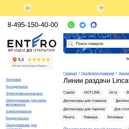
8-495-150-40-00
ОТ
ИДЕИ
ДО
ОТКРЫТИЯ
З
Главная
/
Профоборудование
/
Линии
Линии раздачи Linca
Тепловое
Холодильное
Capital
HOT-LINE
Аста
В
Электромеханическое
Оборудование для кафе-
Диспенсеры для стаканов
Диспенс
мороженого
Диспенсеры для тарелок
Для сто
Хлебопекарное
Регата
Ривьера
Тепловые
Кондитерское
Оборудование для
Производители линий раздачи