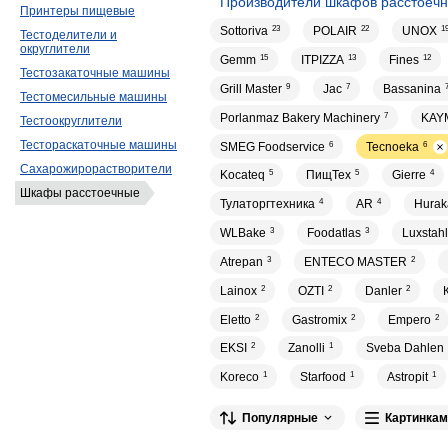
Производители шкафов расстоеч
Принтеры пищевые
Sottoriva
23
POLAIR
22
UNOX
1
Тестоделители и
округлители
Gemm
15
ITPIZZA
13
Fines
12
Тестозакаточные машины
Grill Master
9
Jac
7
Bassanina
Тестомесильные машины
Porlanmaz Bakery Machinery
7
KAY
Тестоокруглители
Тестораскаточные машины
SMEG Foodservice
6
Tecnoeka
6
Сахарожирорастворители
Kocateq
5
ПищТех
5
Gierre
4
Шкафы расстоечные
Тулаторгтехника
4
AR
4
Hurak
WLBake
3
Foodatlas
3
Luxstahl
Atrepan
3
ENTECO MASTER
2
Lainox
2
OZTI
2
Danler
2
Eletto
2
Gastromix
2
Empero
2
EKSI
2
Zanolli
1
Sveba Dahlen
Koreco
1
Starfood
1
Astropit
1
Популярные
Картинкам