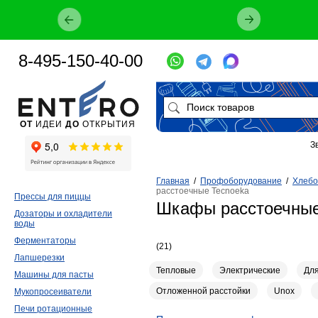
8-495-150-40-00
ОТ
ИДЕИ
ДО
ОТКРЫТИЯ
З
Главная
/
Профоборудование
/
Хлебо
расстоечные Tecnoeka
Прессы для пиццы
Шкафы расстоечные
Дозаторы и охладители
воды
Ферментаторы
(21)
Лапшерезки
Тепловые
Электрические
Для
Машины для пасты
Отложенной расстойки
Unox
Мукопросеиватели
Печи ротационные