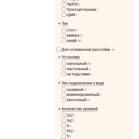
ТвЗПО
1
Тулаторгтехника
4
ЦМИ
4
Тип
стол
22
камера
53
шкаф
240
Для отложенной расстойки
53
Установка
напольный
341
настольный
31
на подставке
1
Тип подключения к воде
заливной
75
комбинированный
1
проточный
26
Количество уровней
2х2
2
3х2
2
4
3
4х2
2
5
5