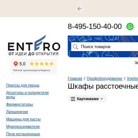
8-495-150-40-00
ОТ
ИДЕИ
ДО
ОТКРЫТИЯ
З
Главная
/
Профоборудование
/
Хлебо
Шкафы расстоечные
Прессы для пиццы
Дозаторы и охладители
воды
Картинками
Ферментаторы
Лапшерезки
Машины для пасты
Мукопросеиватели
Печи ротационные