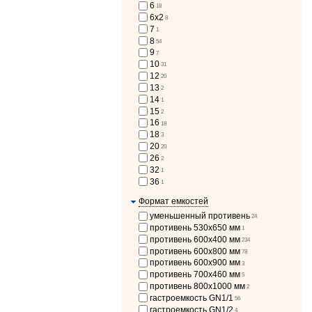
6
18
6х2
8
7
1
8
54
9
7
10
31
12
20
13
2
14
1
15
2
16
18
18
3
20
20
26
2
32
1
36
1
Формат емкостей
уменьшенный противень
24
противень 530х650 мм
1
противень 600х400 мм
234
противень 600x800 мм
78
противень 600x900 мм
3
противень 700х460 мм
5
противень 800х1000 мм
2
гастроемкость GN1/1
56
гастроемкость GN1/2
4