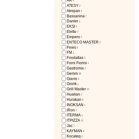
AR
4
ATESY
2
Atrepan
3
Bassanina
7
Danler
2
EKSI
3
Eletto
2
Empero
2
ENTECO MASTER
2
Fines
8
FM
3
Foodatlas
3
Forni Fiorini
2
Gastromix
2
Gemm
38
Gierre
4
Giorik
2
Grill Master
10
Hualian
3
Hurakan
8
INOKSAN
1
iRon
2
ITERMA
2
ITPIZZA
13
Jac
7
KAYMAN
8
Kocateq
4