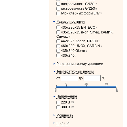
гастроемкость GN2/1
7
гастроемкость GN2/3
9
блок хлебных форм 3Л7
3
Размер противня
435x330x15 ENTECO
2
435x320x15 iRon, Smeg, КАМИК,
Симеко
8
442х325 Apach, PIRON
2
460х330 UNOX, GARBIN
6
435х340 Gierre
1
430x340
1
Расстояние между уровнями
Температурный режим
от
до
°С
0
35
70
Напряжение
220 В
201
380 В
129
Мощность
Ширина