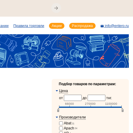
пании
Правила торговли
Акции
Распродажа
info@entero.ru
Подбор товаров по параметрам:
Цена
от
до
тнг.
66000
270000
1100000
Производители
Abat
31
Apach
54