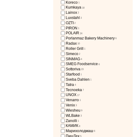
Koreco
1
Kumkaya
18
Lainox
2
Luxstahl
3
OZTI
2
PIRON
1
POLAIR
24
Porlanmaz Bakery Machinery
6
Radax
10
Roller Grill
1
Simeco
2
SINMAG
4
SMEG Foodservice
6
Sottoriva
23
Starfood
1
Sveba Dahlen
1
Tatra
4
Tecnoeka
7
UNOX
17
Venarro
1
Venix
3
Wiesheu
9
WLBake
3
Zanolli
1
КАМИК
8
Марихолодмаш
6
ПищТех
5