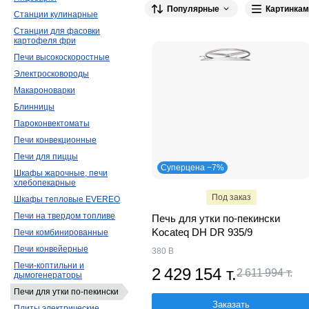
Популярные
Картинкам
Станции кулинарные
Станции для фасовки
картофеля фри
Печи высокоскоростные
Электросковороды
Макароноварки
Блинницы
Пароконвектоматы
Печи конвекционные
Печи для пиццы
Суперцена −7%
Шкафы жарочные, печи
хлебопекарные
Под заказ
Шкафы тепловые EVEREO
Печи на твердом топливе
Печь для утки по-пекински
Kocateq DH DR 935/9
Печи комбинированные
Печи конвейерные
380 В
Печи-коптильни и
2 429 154 т.
2 611 994 т.
дымогенераторы
Печи для утки по-пекински
Заказать
Плиты электрические