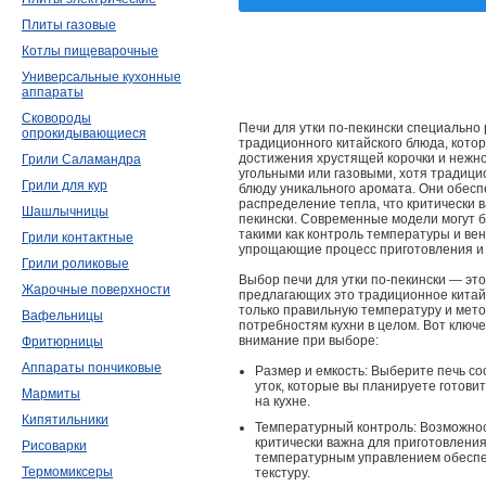
Плиты газовые
Котлы пищеварочные
Универсальные кухонные
аппараты
Сковороды
Печи для утки по-пекински специально
опрокидывающиеся
традиционного китайского блюда, кото
достижения хрустящей корочки и нежног
Грили Саламандра
угольными или газовыми, хотя традици
Грили для кур
блюду уникального аромата. Они обес
распределение тепла, что критически в
Шашлычницы
пекински. Современные модели могут
такими как контроль температуры и ве
Грили контактные
упрощающие процесс приготовления и
Грили роликовые
Выбор печи для утки по-пекински — эт
Жарочные поверхности
предлагающих это традиционное китай
только правильную температуру и мето
Вафельницы
потребностям кухни в целом. Вот ключе
внимание при выборе:
Фритюрницы
Аппараты пончиковые
Размер и емкость: Выберите печь со
уток, которые вы планируете готовит
Мармиты
на кухне.
Кипятильники
Температурный контроль: Возможнос
критически важна для приготовления
Рисоварки
температурным управлением обеспе
Термомиксеры
текстуру.