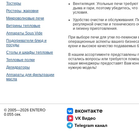
Тостеры
Вентиляция: Угольные печи требуют
дыма и гари, поэтому убедитесь, чт
Ростеры, жаровни
условия.
Микроволновые печи
Удобство очистки и обслуживания: П
регулярной очистки и технического 
Витрины тепловые
и гигиену приготовления.
Аппараты Sous Vide
При выборе печи для утки по-пекински 
Подогреватели блюд и
операционные аспекты вашего бизнеса
посуды
кухни и высокое качество подаваемых 
Столы и шкафы тепловые
В нашем ассортименте представлены п
остались вопросы или требуется помо
Тепловые полки
наши менеджеры предоставят Вам конс
Дегидраторы
нужную модель!
Аппараты для фильтрации
масла
© 2005—2026 ENTERO
0.055 сек.
Telegram канал