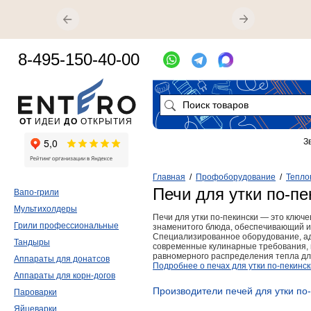
8-495-150-40-00
ОТ
ИДЕИ
ДО
ОТКРЫТИЯ
З
Главная
/
Профоборудование
/
Тепло
Печи для утки по-пе
Вапо-грили
Мультихолдеры
Печи для утки по-пекински — это ключе
Грили профессиональные
знаменитого блюда, обеспечивающий и
Специализированное оборудование, а
Тандыры
современные кулинарные требования, 
равномерного распределения тепла для
Аппараты для донатсов
Подробнее о печах для утки по-пекинск
Аппараты для корн-догов
Производители печей для утки по
Пароварки
Яйцеварки