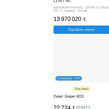
L175-T NC
производительность - 110 кг/ч; от 250 д
350 °С; ширина - 916 мм
13 970 020 т.
Подобрать аналог
Суперцена −24%
Под заказ
Ухват Josper 4231
22 724 т.
29 897 т.