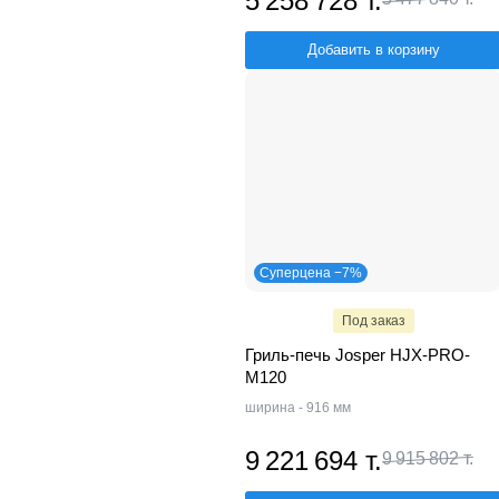
5 258 728 т.
Добавить в корзину
Суперцена −7%
Под заказ
Гриль-печь Josper HJX-PRO-
M120
ширина - 916 мм
9 221 694 т.
9 915 802 т.