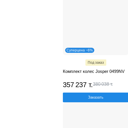
Суперцена −6%
Под заказ
Комплект колес Josper 0499NV
357 237 т.
380 038 т.
Заказать