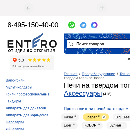
8-495-150-40-00
ОТ
ИДЕИ
ДО
ОТКРЫТИЯ
З
Главная
/
Профоборудование
/
Тепло
твердом топливе Josper
Вапо-грили
Печи на твердом то
Мультихолдеры
Аксессуары
(418)
Грили профессиональные
Тандыры
Аппараты для донатсов
Производители печей на твердом
Аппараты для корн-догов
Kasai
49
Josper
34
Big Gree
Пароварки
Eger
24
КОБОР
22
Вулкан
17
Яйцеварки