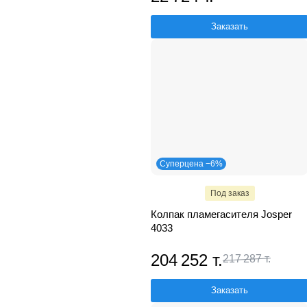
Заказать
Суперцена −6%
Под заказ
Колпак пламегасителя Josper
4033
204 252 т.
217 287 т.
Заказать