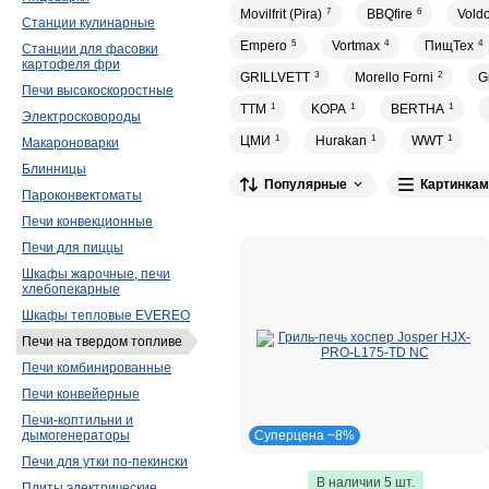
Movilfrit (Pira)
7
BBQfire
6
Vold
Станции кулинарные
Empero
5
Vortmax
4
ПищТех
4
Станции для фасовки
картофеля фри
GRILLVETT
3
Morello Forni
2
G
Печи высокоскоростные
ТТМ
1
KOPA
1
BERTHA
1
Электросковороды
ЦМИ
1
Hurakan
1
WWT
1
Макароноварки
Блинницы
Популярные
Картинкам
Пароконвектоматы
Печи конвекционные
Печи для пиццы
Шкафы жарочные, печи
хлебопекарные
Шкафы тепловые EVEREO
Печи на твердом топливе
Печи комбинированные
Печи конвейерные
Печи-коптильни и
дымогенераторы
Суперцена −8%
Печи для утки по-пекински
В наличии 5 шт.
Плиты электрические