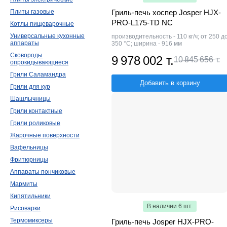
Плиты газовые
Гриль-печь хоспер Josper HJX-
PRO-L175-TD NC
Котлы пищеварочные
Универсальные кухонные
производительность - 110 кг/ч; от 250 д
аппараты
350 °С; ширина - 916 мм
Сковороды
9 978 002 т.
10 845 656 т.
опрокидывающиеся
Грили Саламандра
Добавить в корзину
Грили для кур
Шашлычницы
Грили контактные
Грили роликовые
Жарочные поверхности
Вафельницы
Фритюрницы
Аппараты пончиковые
Мармиты
Кипятильники
В наличии 6 шт.
Рисоварки
Термомиксеры
Гриль-печь Josper HJX-PRO-