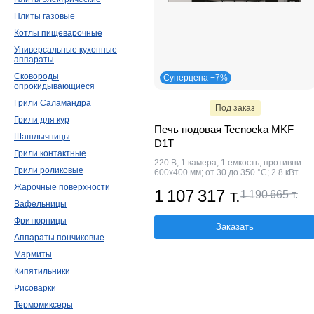
Плиты газовые
Котлы пищеварочные
Универсальные кухонные
аппараты
Сковороды
Суперцена −7%
опрокидывающиеся
Грили Саламандра
Под заказ
Грили для кур
Печь подовая Tecnoeka MKF
Шашлычницы
D1T
Грили контактные
220 В; 1 камера; 1 емкость; противни
Грили роликовые
600х400 мм; от 30 до 350 °С; 2.8 кВт
Жарочные поверхности
1 107 317 т.
1 190 665 т.
Вафельницы
Фритюрницы
Заказать
Аппараты пончиковые
Мармиты
Кипятильники
Рисоварки
Термомиксеры