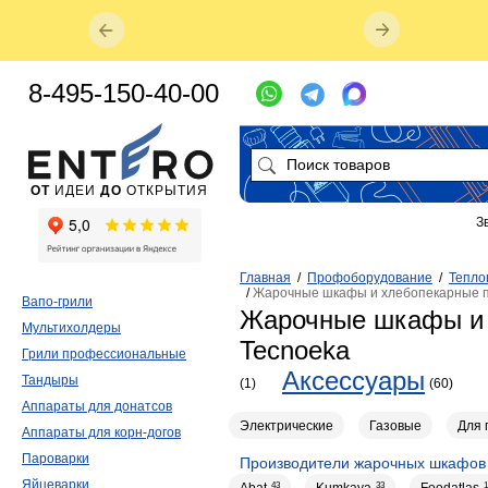
8-495-150-40-00
ОТ
ИДЕИ
ДО
ОТКРЫТИЯ
З
Главная
/
Профоборудование
/
Тепло
/
Жарочные шкафы и хлебопекарные п
Вапо-грили
Жарочные шкафы и 
Мультихолдеры
Tecnoeka
Грили профессиональные
Аксессуары
Тандыры
(1)
(60)
Аппараты для донатсов
Электрические
Газовые
Для 
Аппараты для корн-догов
Пароварки
Производители жарочных шкафов 
Яйцеварки
Abat
43
Kumkaya
33
Foodatlas
1