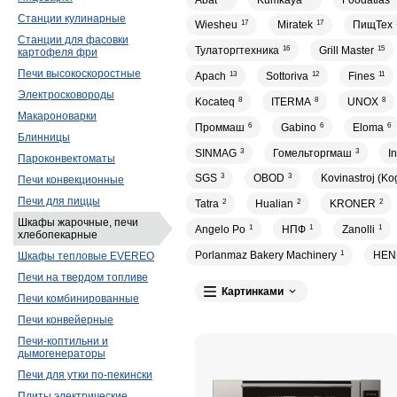
Станции кулинарные
Wiesheu
17
Miratek
17
ПищТех
Станции для фасовки
Тулаторгтехника
16
Grill Master
15
картофеля фри
Печи высокоскоростные
Apach
13
Sottoriva
12
Fines
11
Электросковороды
Kocateq
8
ITERMA
8
UNOX
8
Макароноварки
Проммаш
6
Gabino
6
Eloma
6
Блинницы
SINMAG
3
Гомельторгмаш
3
I
Пароконвектоматы
SGS
3
OBOD
3
Kovinastroj (Ko
Печи конвекционные
Печи для пиццы
Tatra
2
Hualian
2
KRONER
2
Шкафы жарочные, печи
Angelo Po
1
НПФ
1
Zanolli
1
хлебопекарные
Porlanmaz Bakery Machinery
1
HEN
Шкафы тепловые EVEREO
Печи на твердом топливе
Картинками
Печи комбинированные
Печи конвейерные
Печи-коптильни и
дымогенераторы
Печи для утки по-пекински
Плиты электрические